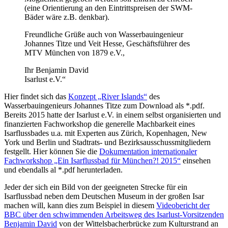
(eine Orientierung an den Eintrittspreisen der SWM-
Bäder wäre z.B. denkbar).
Freundliche Grüße auch von Wasserbauingenieur
Johannes Titze und Veit Hesse, Geschäftsführer des
MTV München von 1879 e.V.,
Ihr Benjamin David
Isarlust e.V.“
Hier findet sich das
Konzept „River Islands“
des
Wasserbauingenieurs Johannes Titze zum Download als *.pdf.
Bereits 2015 hatte der Isarlust e.V. in einem selbst organisierten und
finanzierten Fachworkshop die generelle Machbarkeit eines
Isarflussbades u.a. mit Experten aus Zürich, Kopenhagen, New
York und Berlin und Stadtrats- und Bezirksausschussmitgliedern
festgellt. Hier können Sie die
Dokumentation internationaler
Fachworkshop „Ein Isarflussbad für München?! 2015“
einsehen
und ebendalls al *.pdf herunterladen.
Jeder der sich ein Bild von der geeigneten Strecke für ein
Isarflussbad neben dem Deutschen Museum in der großen Isar
machen will, kann dies zum Beispiel in diesem
Videobericht der
BBC über den schwimmenden Arbeitsweg des Isarlust-Vorsitzenden
Benjamin David
von der Wittelsbacherbrücke zum Kulturstrand an