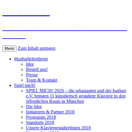
Isarlust e.V.
Für die innere Isar als öffentlicher Raum
für Alle
Zum Inhalt springen
Menü
#kulturlieferdienst
Idee
Bestell uns!
Presse
Team & Kontakt
Spiel mich!
SPIEL MICH! 2026 – die urbanauten und der Isarlust
e.V. bringen 11 künstlerisch gestaltete Klaviere in den
öffentlichen Raum in München
Die Idee
Initiatoren & Partner 2018
Programm 2018
Standorte 2018
Unsere KlaviergestalterInnen 2018