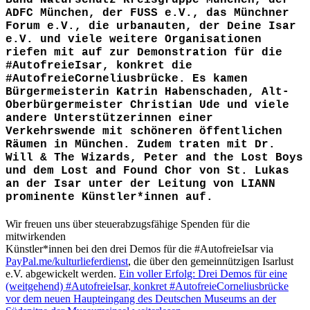
ADFC München, der FUSS e.V., das Münchner
Forum e.V., die urbanauten, der Deine Isar
e.V. und viele weitere Organisationen
riefen mit auf zur Demonstration für die
#AutofreieIsar, konkret die
#AutofreieCorneliusbrücke. Es kamen
Bürgermeisterin Katrin Habenschaden, Alt-
Oberbürgermeister Christian Ude und viele
andere Unterstützerinnen einer
Verkehrswende mit schöneren öffentlichen
Räumen in München. Zudem traten mit Dr.
Will & The Wizards, Peter and the Lost Boys
und dem Lost and Found Chor von St. Lukas
an der Isar unter der Leitung von LIANN
prominente Künstler*innen auf.
Wir freuen uns über steuerabzugsfähige Spenden für die
mitwirkenden
Künstler*innen bei den drei Demos für die #AutofreieIsar via
PayPal.me/kulturlieferdienst
, die über den gemeinnützigen Isarlust
e.V. abgewickelt werden.
Ein voller Erfolg: Drei Demos für eine
(weitgehend) #AutofreieIsar, konkret #AutofreieCorneliusbrücke
vor dem neuen Haupteingang des Deutschen Museums an der