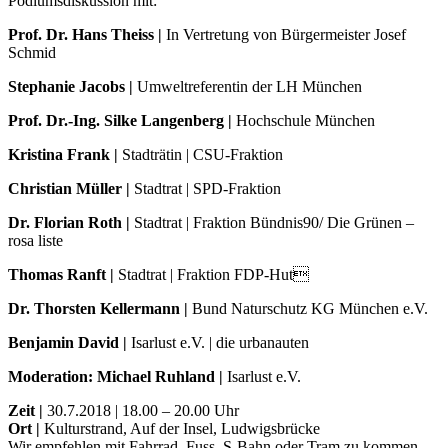
Podiumsdiskussion mit:
Prof. Dr. Hans Theiss |
In Vertretung von Bürgermeister Josef
Schmid
Stephanie Jacobs |
Umweltreferentin der LH München
Prof. Dr.-Ing. Silke Langenberg |
Hochschule München
Kristina Frank |
Stadträtin | CSU-Fraktion
Christian Müller |
Stadtrat | SPD-Fraktion
Dr. Florian Roth |
Stadtrat | Fraktion Bündnis90/ Die Grünen –
rosa liste
Thomas Ranft |
Stadtrat | Fraktion FDP-Hut
Dr. Thorsten Kellermann |
Bund Naturschutz KG München e.V.
Benjamin David |
Isarlust e.V. | die urbanauten
Moderation: Michael Ruhland |
Isarlust e.V.
Zeit |
30.7.2018 | 18.00 – 20.00 Uhr
Ort |
Kulturstrand, Auf der Insel, Ludwigsbrücke
Wir empfehlen mit Fahrrad, Fuss, S-Bahn oder Tram zu kommen.