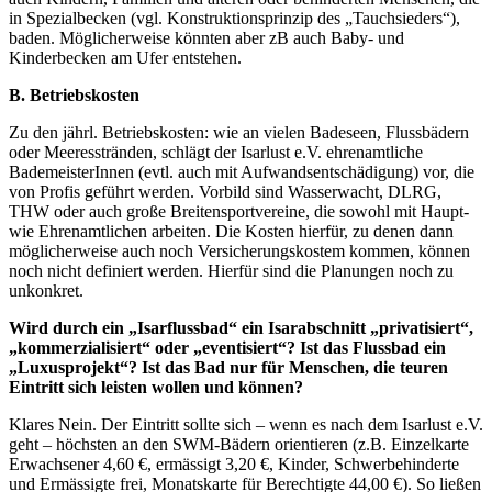
in Spezialbecken (vgl. Konstruktionsprinzip des „Tauchsieders“),
baden. Möglicherweise könnten aber zB auch Baby- und
Kinderbecken am Ufer entstehen.
B. Betriebskosten
Zu den jährl. Betriebskosten: wie an vielen Badeseen, Flussbädern
oder Meeresstränden, schlägt der Isarlust e.V. ehrenamtliche
BademeisterInnen (evtl. auch mit Aufwandsentschädigung) vor, die
von Profis geführt werden. Vorbild sind Wasserwacht, DLRG,
THW oder auch große Breitensportvereine, die sowohl mit Haupt-
wie Ehrenamtlichen arbeiten. Die Kosten hierfür, zu denen dann
möglicherweise auch noch Versicherungskostem kommen, können
noch nicht definiert werden. Hierfür sind die Planungen noch zu
unkonkret.
Wird durch ein „Isarflussbad“ ein Isarabschnitt „privatisiert“,
„kommerzialisiert“ oder „eventisiert“? Ist das Flussbad ein
„Luxusprojekt“?
Ist das Bad nur für Menschen, die teuren
Eintritt sich leisten wollen und können?
Klares Nein. Der Eintritt sollte sich – wenn es nach dem Isarlust e.V.
geht – höchsten an den SWM-Bädern orientieren (z.B. Einzelkarte
Erwachsener 4,60 €, ermässigt 3,20 €, Kinder, Schwerbehinderte
und Ermässigte frei, Monatskarte für Berechtigte 44,00 €). So ließen