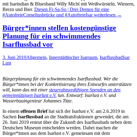
mit Isarindian & Bluesband Willy Michl mit Weißwürsteln, Wienern,
Brezn und Bier.
Diesen Fr-Sa-So | Drei Demos für eine
#AutofreieCorneliusbrücke und #AutofreieIsar
weiterlesen
→
Bürger*innen stellen kostengünstige
Planung für ein schwimmendes
Isarflussbad vor
3. Juni 2019
Allgemein
,
Innerstädtischer Isarraum
,
Isarflussbad
Isar
Lust
Bürgerplanung für ein schwimmendes Isarflussbad. Wer die
Bürger*innen bei der Konkretisierung ihres Entwurfes unterstützen
will, kann das mit einer
steuerabzugsfähigen Spenden an den
gemeinnützigen Isarlust e.V.
tun. Entwurf:
Isarlust e.V. und
Wasserbauingenieur Johannes Titze.
In einem
offenen Brief
hat sich der Isarlust e.V. am 2.6.2019 in
Sachen
Isarflussbad
an die Stadtratsfraktionen gewendet, die am
26. Juni 2019 erneut über die Zukunft des Isarflussbads neben dem
Deutschen Museum entscheiden werden. Dabei machen die
Bürger*innen aus dem Isarlust e.V. gemeinsam mit dem