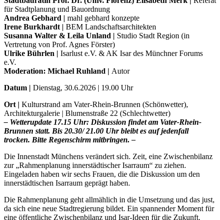
Stadtbaurätin Prof. Dr. (Univ. Florenz) Elisabeth Merk |
Referat
für Stadtplanung und Bauordnung
Andrea Gebhard |
mahl gebhard konzepte
Irene Burkhardt |
BEM Landschaftsarchitekten
Susanna Walter & Leila Unland |
Studio Stadt Region (in
Vertretung von Prof. Agnes Förster)
Ulrike Bührlen |
Isarlust e.V. & AK Isar des Münchner Forums
e.V.
Moderation: Michael Ruhland |
Autor
Datum |
Dienstag, 30.6.2026 | 19.00 Uhr
Ort |
Kulturstrand am Vater-Rhein-Brunnen (Schönwetter),
Architekturgalerie | Blumenstraße 22 (Schlechtwetter)
– Wetterupdate 17.15 Uhr: Diskussion findet am Vater-Rhein-
Brunnen statt. Bis 20.30/ 21.00 Uhr bleibt es auf jedenfall
trocken. Bitte Regenschirm mitbringen. –
Die Innenstadt Münchens verändert sich. Zeit, eine Zwischenbilanz
zur „Rahmenplanung innerstädtischer Isarraum“ zu ziehen.
Eingeladen haben wir sechs Frauen, die die Diskussion um den
innerstädtischen Isarraum geprägt haben.
Die Rahmenplanung geht allmählich in die Umsetzung und das just,
da sich eine neue Stadtregierung bildet. Ein spannender Moment für
eine öffentliche Zwischenbilanz und Isar-Ideen für die Zukunft.