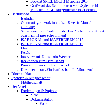
Booklet SPIEL MICH! München 2014
Grußwort des Schirmherren von „Spiel mich!
München 2014“ Bürgermeister Josef Schmid
Isarflussbad
Isarladen
Commuting to work in the Isar River in Munich
Germany
Schwimmendes Pendeln in der Isar: Sicher in die Arbeit
oder nach Hause schwimmen!
ISARPOKAL und ISARTREIBEN 2017
ISARPOKAL und ISARTREIBEN 2016
Idee
FAQs
Interview mit Konstantin Wecker
Reaktionen zum Isarflussbad
Pressestimmen zum Isarflussbad
Dokumentation „Ein Isarflussbad für München?!“
Dîner en blanc
Spenden & Mitgliedschaft
Mitgliedschaft
Der Verein
Forderungen & Projekte
Ziele
Dokumentation
Fotos