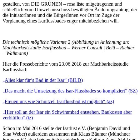
gestellen, von DIE GRÜNEN – rosa liste mitgetragenen und
schließlich vom Umweltausschuss bewilligten Änderungsantrag, der
die InitiatorInnen und die BürgerInnen vor Ort im Zuge der
Vorplanung eines Isarflussbades enger miteinbeziehen will.
Die technisch mögliche Variante 2 (Abbildung in Anlehnung an:
Machbarkeitsstudie Isarflussbad – Werner Consult
|
Beitl – Richter
– Wallmann)
Hier die Presseberichte vom 23.06.2018 zur Machbarkeitsstudie
Isarflussbad:
„Alles klar für’s Bad in der Isar“ (BILD)
„Das macht die Umsetzung des Isar-Flussbades so kompliziert“ (SZ)
„Freuen uns wie Schnitzel. Isarflussbad ist möglich“ (az)
„Hier soll an der Isar ein Schwimmbad entstehen. Baukosten aber
verblüffen“ (tz)
Schon im Mai 2016 stellte der Isarlust e.V. (Benjamin David und
Sina Weber) außerdem zusammen mit Klaus Bäumer (Münchner
Forum e.V.), den beiden SchauspielerInnen Kathrin-Anna Stahl und