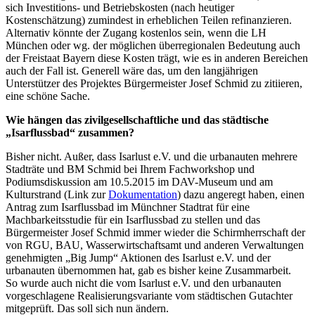
sich Investitions- und Betriebskosten (nach heutiger
Kostenschätzung) zumindest in erheblichen Teilen refinanzieren.
Alternativ könnte der Zugang kostenlos sein, wenn die LH
München oder wg. der möglichen überregionalen Bedeutung auch
der Freistaat Bayern diese Kosten trägt, wie es in anderen Bereichen
auch der Fall ist. Generell wäre das, um den langjährigen
Unterstützer des Projektes Bürgermeister Josef Schmid zu zitiieren,
eine schöne Sache.
Wie hängen das zivilgesellschaftliche und das städtische
„Isarflussbad“ zusammen?
Bisher nicht. Außer, dass Isarlust e.V. und die urbanauten mehrere
Stadträte und BM Schmid bei Ihrem Fachworkshop und
Podiumsdiskussion am 10.5.2015 im DAV-Museum und am
Kulturstrand (Link zur
Dokumentation
) dazu angeregt haben, einen
Antrag zum Isarflussbad im Münchner Stadtrat für eine
Machbarkeitsstudie für ein Isarflussbad zu stellen und das
Bürgermeister Josef Schmid immer wieder die Schirmherrschaft der
von RGU, BAU, Wasserwirtschaftsamt und anderen Verwaltungen
genehmigten „Big Jump“ Aktionen des Isarlust e.V. und der
urbanauten übernommen hat, gab es bisher keine Zusammarbeit.
So wurde auch nicht die vom Isarlust e.V. und den urbanauten
vorgeschlagene Realisierungsvariante vom städtischen Gutachter
mitgeprüft. Das soll sich nun ändern.