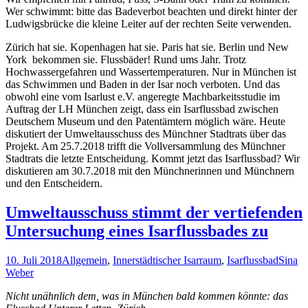
Wer schwimmt: bitte das Badeverbot beachten und direkt hinter der
Ludwigsbrücke die kleine Leiter auf der rechten Seite verwenden.
Zürich hat sie. Kopenhagen hat sie. Paris hat sie. Berlin und New
York bekommen sie. Flussbäder! Rund ums Jahr. Trotz
Hochwassergefahren und Wassertemperaturen. Nur in München ist
das Schwimmen und Baden in der Isar noch verboten. Und das
obwohl eine vom Isarlust e.V. angeregte Machbarkeitsstudie im
Auftrag der LH München zeigt, dass ein Isarflussbad zwischen
Deutschem Museum und den Patentämtern möglich wäre. Heute
diskutiert der Umweltausschuss des Münchner Stadtrats über das
Projekt. Am 25.7.2018 trifft die Vollversammlung des Münchner
Stadtrats die letzte Entscheidung. Kommt jetzt das Isarflussbad? Wir
diskutieren am 30.7.2018 mit den Münchnerinnen und Münchnern
und den Entscheidern.
Umweltausschuss stimmt der vertiefenden
Untersuchung eines Isarflussbades zu
10. Juli 2018
Allgemein
,
Innerstädtischer Isarraum
,
Isarflussbad
Sina
Weber
Nicht unähnlich dem, was in München bald kommen könnte: das