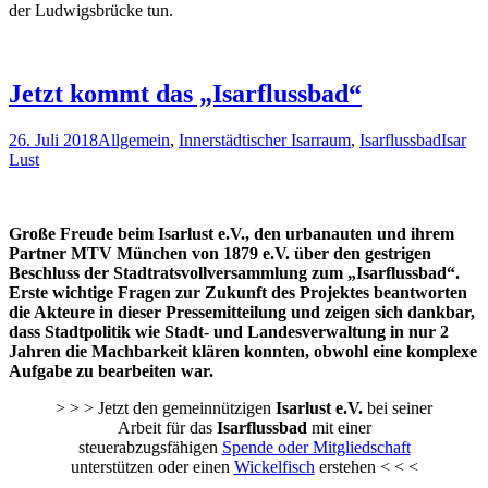
der Ludwigsbrücke tun.
Jetzt kommt das „Isarflussbad“
26. Juli 2018
Allgemein
,
Innerstädtischer Isarraum
,
Isarflussbad
Isar
Lust
Große Freude beim Isarlust e.V., den urbanauten und ihrem
Partner MTV München von 1879 e.V. über den gestrigen
Beschluss der Stadtratsvollversammlung zum „Isarflussbad“.
Erste wichtige Fragen zur Zukunft des Projektes beantworten
die Akteure in dieser Pressemitteilung und zeigen sich dankbar,
dass Stadtpolitik wie Stadt- und Landesverwaltung in nur 2
Jahren die Machbarkeit klären konnten, obwohl eine komplexe
Aufgabe zu bearbeiten war.
> > > Jetzt den gemeinnützigen
Isarlust e.V.
bei seiner
Arbeit für das
Isarflussbad
mit einer
steuerabzugsfähigen
Spende oder Mitgliedschaft
unterstützen oder einen
Wickelfisch
erstehen < < <