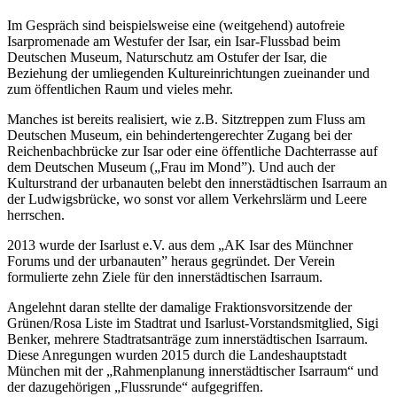
Im Gespräch sind beispielsweise eine (weitgehend) autofreie
Isarpromenade am Westufer der Isar, ein Isar-Flussbad beim
Deutschen Museum, Naturschutz am Ostufer der Isar, die
Beziehung der umliegenden Kultureinrichtungen zueinander und
zum öffentlichen Raum und vieles mehr.
Manches ist bereits realisiert, wie z.B. Sitztreppen zum Fluss am
Deutschen Museum, ein behindertengerechter Zugang bei der
Reichenbachbrücke zur Isar oder eine öffentliche Dachterrasse auf
dem Deutschen Museum („Frau im Mond”). Und auch der
Kulturstrand der urbanauten belebt den innerstädtischen Isarraum an
der Ludwigsbrücke, wo sonst vor allem Verkehrslärm und Leere
herrschen.
2013 wurde der Isarlust e.V. aus dem „AK Isar des Münchner
Forums und der urbanauten” heraus gegründet. Der Verein
formulierte zehn Ziele für den innerstädtischen Isarraum.
Angelehnt daran stellte der damalige Fraktionsvorsitzende der
Grünen/Rosa Liste im Stadtrat und Isarlust-Vorstandsmitglied, Sigi
Benker, mehrere Stadtratsanträge zum innerstädtischen Isarraum.
Diese Anregungen wurden 2015 durch die Landeshauptstadt
München mit der „Rahmenplanung innerstädtischer Isarraum“ und
der dazugehörigen „Flussrunde“ aufgegriffen.