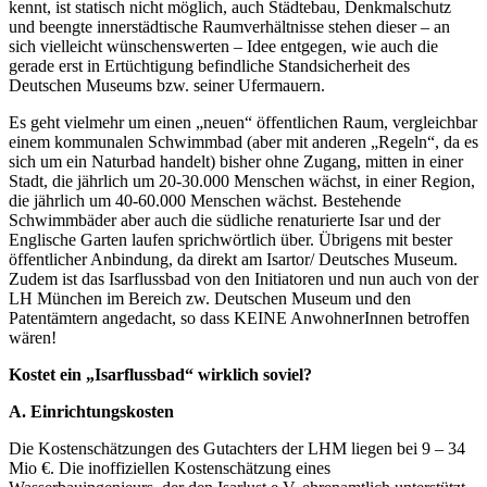
kennt, ist statisch nicht möglich, auch Städtebau, Denkmalschutz
und beengte innerstädtische Raumverhältnisse stehen dieser – an
sich vielleicht wünschenswerten – Idee entgegen, wie auch die
gerade erst in Ertüchtigung befindliche Standsicherheit des
Deutschen Museums bzw. seiner Ufermauern.
Es geht vielmehr um einen „neuen“ öffentlichen Raum, vergleichbar
einem kommunalen Schwimmbad (aber mit anderen „Regeln“, da es
sich um ein Naturbad handelt) bisher ohne Zugang, mitten in einer
Stadt, die jährlich um 20-30.000 Menschen wächst, in einer Region,
die jährlich um 40-60.000 Menschen wächst. Bestehende
Schwimmbäder aber auch die südliche renaturierte Isar und der
Englische Garten laufen sprichwörtlich über. Übrigens mit bester
öffentlicher Anbindung, da direkt am Isartor/ Deutsches Museum.
Zudem ist das Isarflussbad von den Initiatoren und nun auch von der
LH München im Bereich zw. Deutschen Museum und den
Patentämtern angedacht, so dass KEINE AnwohnerInnen betroffen
wären!
Kostet ein „Isarflussbad“ wirklich soviel?
A. Einrichtungskosten
Die Kostenschätzungen des Gutachters der LHM liegen bei 9 – 34
Mio €. Die inoffiziellen Kostenschätzung eines