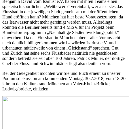
Benjamin David vom Isarlust e.V. haben mit ihren Teams einen
spielerisch-sportlichen „Wettbewerb“ vereinbart, wer als erstes das
Flussbad in der jeweiligen Stadt gemeinsam mit der öffentlichen
Hand eröffnen kann? München hat hier beste Voraussetzungen, da
das Isarwasser nicht mehr gereinigt werden muss. Allerdings
konnten die Berliner bereits rund 4 Mio € für Ihr Projekt beim
Bundesförderprogramm „Nachhaltige Stadtentwicklungspolitik“
einwerben. Da das Flussbad in München aber – aller Voraussicht
nach deutlich billiger kommen wird – würden Isarlust e.V. und
urbanauten mittlerweile von einem „Gleichstand“ sprechen. Gut,
und Zürich hat seine sechs Flussbäder natürlich nie geschlossen,
sondern betreibt sie seit über 100 Jahren. Patrick Müller, der dortige
Chef der Fluss- und Schwimmbäder liegt also deutlich vorn.
Bei der Gelegenheit möchten wir Sie und Euch erneut zu unserer
Podiumsdiskussion am kommenden Montag, 30.7.2018, vom 18-20
Uhr an den Kulturstrand München am Vater-Rhein-Brücke,
Ludwigsbrücke, einladen.