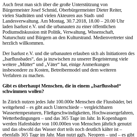
Auch freut man sich über die große Unterstützung von
Bürgermeister Josef Schmid, Oberbürgermeister Dieter Reiter,
vielen Stadträten und vielen Akteuren aus Stadt- und
Landesverwaltung. Am Montag, 30.7.2018, 18.00 – 20.00 Uhr
laden Isarlust e.V. und die urbanauten zu einer öffentlichen
Podiumsdiskussion mit Politik, Verwaltung, Wissenschaft,
Naturschutz und Bürgern an den Kulturstrand. Medienvertreter sind
herzlich willkommen.
Der Isarlust e.V. und die urbanauten erlauben sich als Initiatioren des
„Isarflussbades“, das ja inzwischen zu unserer Begeisterung viele
weitere „Mütter“ und „Väter“ hat, einige Anmerkungen
insbesondere zu Kosten, Betreibermodel und dem weiteren
Verfahren zu machen.
Gibt es überhaupt Menschen, die in einem „Isarflussbad“
schwimmen wollen?
In Zürich nutzen jedes Jahr 100.000e Menschen die Flussbäder, bei
weitgehend – es gibt auch Unterschiede – vergleichbaren
Wassertemperaturen, Fließgeschwindigkeiten, Hochwassergefahren,
Wetterbedingungen – und das 365 Tage im Jahr. In Kopenhagen
werden Hafenbäder von 100.000en von Menschen jährlich genutzt
und das obwohl das Wasser dort teils noch deutlich kälter ist –
ebenfalls 365 Tage im Jahr. Man nutzt ggfs. Neopren – und – es gibt