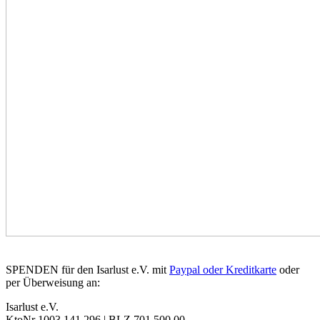
SPENDEN für den Isarlust e.V. mit
Paypal oder Kreditkarte
oder
per Überweisung an:
Isarlust e.V.
KtoNr 1003 141 296 | BLZ 701 500 00