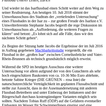
Flussbad Unterer Letten, Zürich
Und wieder ist das Isarflussbad einen Schritt weiter auf dem Weg zu
seiner Realisierung. Am heutigen 10. Juli 2018 stimmt der
Umweltausschuss des Stadtrats der „vertiefenden Untersuchung“
eines Flussbades in der Isar zu
–
zur großen Freude des Isarlust e.V.
Umweltreferentin Stephanie Jacobs begreift die rege Diskussion im
Umweltausschuss als „Aufforderung, die weiteren Fragen zu
klären“ und betont: „Es lohnt sich auf alle Fälle, dass wir den
nächsten Schritt gehen“.
Zu Beginn der Sitzung hatte Jacobs die Ergebnisse der im Juli 2016
in Auftrag gegebenen
Machbarkeitsstudie
vorgestellt, die ein
Flussbad in der „großen Isar“ zwischen Corneliusbrücke und Vater-
Rhein-Brunnen als technisch grundsätzlich möglich erweist.
Während die SPD im heutigen Ausschuss eine weitere
Untersuchung vor allem aufgrund der von den Gutachtern als sehr
hoch eingeschätzen Baukosten von ca. 10-36 Mio Euro ablehnte,
betonte Sabine Krieger (DIE GRÜNEN – rosa liste) die
naturschutzrechliche Verträglichkeit im geplanten Flussabschnitt und
stellte zur Aussicht, dass in der Auseinandersetzung mit anderen
Flussbad-Betreibern und unter Einbezug der Initiatoren und der
Bürgerschaft durchaus kostengünstigere Varianten möglich sein
sollten. Nachdem Tobias Ruff (ÖDP) auf die Gefahren eventueller
Einbauten im Wasser für SchwimmerInnen einging und eine