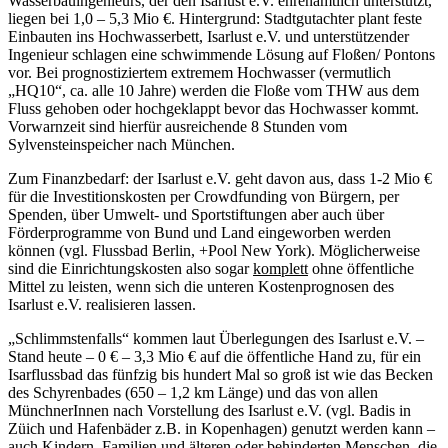
Wasserbauingenieurs, der den Isarlust e.V. ehrenamtlich unterstützt,
liegen bei 1,0 – 5,3 Mio €. Hintergrund: Stadtgutachter plant feste
Einbauten ins Hochwasserbett, Isarlust e.V. und unterstützender
Ingenieur schlagen eine schwimmende Lösung auf Floßen/ Pontons
vor. Bei prognostiziertem extremem Hochwasser (vermutlich
„HQ10“, ca. alle 10 Jahre) werden die Floße vom THW aus dem
Fluss gehoben oder hochgeklappt bevor das Hochwasser kommt.
Vorwarnzeit sind hierfür ausreichende 8 Stunden vom
Sylvensteinspeicher nach München.
Zum Finanzbedarf: der Isarlust e.V. geht davon aus, dass 1-2 Mio €
für die Investitionskosten per Crowdfunding von Bürgern, per
Spenden, über Umwelt- und Sportstiftungen aber auch über
Förderprogramme von Bund und Land eingeworben werden
können (vgl. Flussbad Berlin, +Pool New York). Möglicherweise
sind die Einrichtungskosten also sogar
komplett
ohne öffentliche
Mittel zu leisten, wenn sich die unteren Kostenprognosen des
Isarlust e.V. realisieren lassen.
„Schlimmstenfalls“ kommen laut Überlegungen des Isarlust e.V. –
Stand heute – 0 € – 3,3 Mio € auf die öffentliche Hand zu, für ein
Isarflussbad das fünfzig bis hundert Mal so groß ist wie das Becken
des Schyrenbades (650 – 1,2 km Länge) und das von allen
MünchnerInnen nach Vorstellung des Isarlust e.V. (vgl. Badis in
Züich und Hafenbäder z.B. in Kopenhagen) genutzt werden kann –
auch Kindern, Familien und älteren oder behinderten Menschen, die