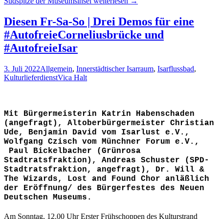
Südspitze der Museumsinsel
weiterlesen
→
Diesen Fr-Sa-So | Drei Demos für eine
#AutofreieCorneliusbrücke und
#AutofreieIsar
3. Juli 2022
Allgemein
,
Innerstädtischer Isarraum
,
Isarflussbad
,
Kulturlieferdienst
Vica Halt
Mit Bürgermeisterin Katrin Habenschaden
(angefragt), Altoberbürgermeister Christian
Ude, Benjamin David vom Isarlust e.V.,
Wolfgang Czisch vom Münchner Forum e.V.,
Paul Bickelbacher (Grünrosa
Stadtratsfraktion), Andreas Schuster (SPD-
Stadtratsfraktion, angefragt), Dr. Will &
The Wizards, Lost and Found Chor anläßlich
der Eröffnung/ des Bürgerfestes des Neuen
Deutschen Museums.
Am Sonntag, 12.00 Uhr Erster Frühschoppen des Kulturstrand