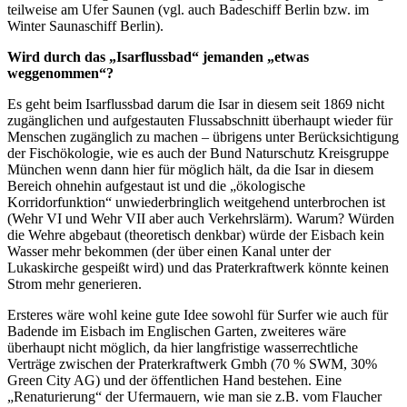
teilweise am Ufer Saunen (vgl. auch Badeschiff Berlin bzw. im
Winter Saunaschiff Berlin).
Wird durch das „Isarflussbad“ jemanden „etwas
weggenommen“?
Es geht beim Isarflussbad darum die Isar in diesem seit 1869 nicht
zugänglichen und aufgestauten Flussabschnitt überhaupt wieder für
Menschen zugänglich zu machen – übrigens unter Berücksichtigung
der Fischökologie, wie es auch der Bund Naturschutz Kreisgruppe
München wenn dann hier für möglich hält, da die Isar in diesem
Bereich ohnehin aufgestaut ist und die „ökologische
Korridorfunktion“ unwiederbringlich weitgehend unterbrochen ist
(Wehr VI und Wehr VII aber auch Verkehrslärm). Warum? Würden
die Wehre abgebaut (theoretisch denkbar) würde der Eisbach kein
Wasser mehr bekommen (der über einen Kanal unter der
Lukaskirche gespeißt wird) und das Praterkraftwerk könnte keinen
Strom mehr generieren.
Ersteres wäre wohl keine gute Idee sowohl für Surfer wie auch für
Badende im Eisbach im Englischen Garten, zweiteres wäre
überhaupt nicht möglich, da hier langfristige wasserrechtliche
Verträge zwischen der Praterkraftwerk Gmbh (70 % SWM, 30%
Green City AG) und der öffentlichen Hand bestehen. Eine
„Renaturierung“ der Ufermauern, wie man sie z.B. vom Flaucher