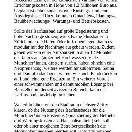
Errichtungskosten in Höhe von 1,2 Millionen Euro aus.
Geplant ist dabei zunächst eine Einstiegs- und eine
Ausstiegsinsel. Hinzu kommen Gutachten-, Planungs-,
Bauüberwachungs-, Wartungs- und Betriebskosten.
Sollte das Isarflussbad auf große Begeisterung und
hohe Nachfrage stoßen, wie z.B. die Flussbäder in
Zürich oder die Hafenbäder in Kopenhagen, kann es
modular mit der Nachfrage ausgebaut werden. Zudem
gehen wir von einer Nutzbarkeit in allen 12 Monaten
des Jahres aus (außer bei Hochwasser). Viele
Münchner*innen, die gern surfen, haben ohnehin eine
Neoprenanzug, weitere werden hinzukommen. Sauna-
und Dampfbadanlagen, wären, wie auch Kinderbecken
an Land, eine gute Ergänzung. Ein weiterer Vorteil
einer schwimmenden und damit mobilen Lösung: bei
Baustellen im derzeit avisierten Bereich, kann das
Isarflussbad kurzfristig umziehen.
Weiterhin bitten wir den Stadtrat in nächster Zeit zu
klären, ob die Nutzung des Isarflussbades für die
Münchner*innen kostenlos (Finanzierung der Betriebs-
und Wartungskosten aus Haushaltsmitteln) sein soll
oder ob einer möglichen Betreibergesellschaft die
Möglichkeit gegeben werden soll Eintritt zu erheben