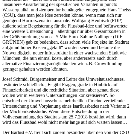
unsaubere Ausarbeitung der spezifischen Varianten in puncto
Wasserqualität und -temperatur bemängelte, entgegnete Hans Theiss
(CSU), dass man jede Idee zerreden könne, wenn man sich nur
genügend Horrorszenarien ausmale. Wolfgang Heubisch (FDP)
äußerte seine Begeisterung für die Flussbad-Idee und befürwortete
eine weitere Untersuchung
–
allerdings nur über Gesamtkosten in
der Größenordnung von ca. 5 Mio Euro. Sabine Nallinger (DIE
GRÜNEN) gab zu bedenken, dass schon viele Projekte im Stadtrat
aufgrund hoher Kosten „gekillt“ worden seien und betonte die
Notwendigkeit neuer Infrastruktur in einer wachsenden Stadt wie
München, die nun einmal koste, aber andererseits auch durch
alternative Finanzierungsmöglichkeiten wie z.B. Crowdfunding
geringer gehalten werden könnten.
Josef Schmid, Bürgermeister und Leiter des Umweltausschusses,
resümierte schließlich: „Es gibt Fragen, grade in Hinblick auf
Finanzierbarkeit und die rechtliche Situation, aber genau diese
wollen wir in weiteren Untersuchungen konkretisieren“. So
entschied der Umweltausschuss mehrheitlich für eine vertiefende
Untersuchung und Vorplanung eines Isarflussbades nach Variante 2
der Machbarkeitsstudie. Wenn diese Entscheidung in der
Vollversammlung des Stadtrats am 25.7.2018 bestätigt wird, dann
wird das Flussbad wohl nicht mehr lange auf sich warten lassen…
Der Isarlust e.V. freut sich zudem besonders über den von der CSU