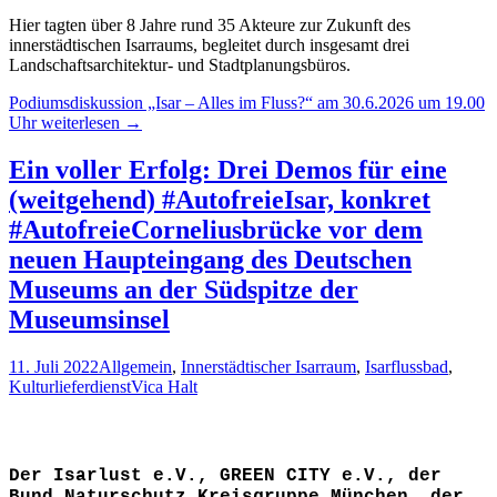
Hier tagten über 8 Jahre rund 35 Akteure zur Zukunft des
innerstädtischen Isarraums, begleitet durch insgesamt drei
Landschaftsarchitektur- und Stadtplanungsbüros.
Podiumsdiskussion „Isar – Alles im Fluss?“ am 30.6.2026 um 19.00
Uhr
weiterlesen
→
Ein voller Erfolg: Drei Demos für eine
(weitgehend) #AutofreieIsar, konkret
#AutofreieCorneliusbrücke vor dem
neuen Haupteingang des Deutschen
Museums an der Südspitze der
Museumsinsel
11. Juli 2022
Allgemein
,
Innerstädtischer Isarraum
,
Isarflussbad
,
Kulturlieferdienst
Vica Halt
Der Isarlust e.V., GREEN CITY e.V., der
Bund Naturschutz Kreisgruppe München, der