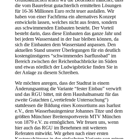
die vom Baureferat gutachterlich ermittelten Lösungen
für 16-36 Millionen Euro recht teuer ausfallen. Wir
haben von einer Fachfirma ein alternatives Konzept
entwickeln lassen, welches nicht aus festen, sondern
aus schwimmenden Einbauten besteht. Der Vorteil
besteht darin, dass diese Einbauten das ganze Jahr und
bei jedem Wasserstand in der Isar bleiben können, da
sich die Einbauten dem Wasserstand anpassen. Den
aktuellen Stand unserer Überlegungen für ein deutlich
kostengünstigeres “schwimmendes Isarflussbad” im
Bereich zwischen der Reichenbachbrücke im Süden
und etwas nördlich der Ludwigsbrücke finden Sie in
der Anlage zu diesem Schreiben.
Wir möchten anregen, dass der Stadtrat in einem
Änderungsantrag die Variante “fester Einbau” verwirft
und das RGU bittet, mit dem Haushaltsansatz für das
zweite Gutachten („vertiefende Untersuchung“)
stattdessen die Bildung eines Konsortiums aus Isarlust
e.V., dem Wasserbauingenieur Johannes Titze und dem
größten Münchner Breitensportverein MTV München
von 1879 e.V. zu ermöglichen. Wir freuen uns, wenn
hier auch das RGU im Benehmen mit weiteren
Referaten mitwirkt. Wir gehen nach einer ersten
Kostenschätzung in der einfachsten Variante von reinen