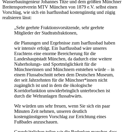
Wasserbauingenieur Johannes Titze und dem größten Münchner
Breitensportverein MTV München von 1879 e.V. selbst einen
Vorschlag, wie sich ein Isarflussbad kostengünstig und zügig
realisieren lässt:
„Sehr geehrte Fraktionsvorsitzende, sehr geehrte
Mitglieder der Stadtratsfraktionen,
die Planungen und Ergebnisse zum Isarflussbad haben
wir intensiv erfolgt. Ein Isarflussbad wäre unseres
Erachtens eine enorme Bereicherung für die
Landeshauptstadt München, da dadurch eine weitere
Naherholungs- und Sportmöglichkeit für die
Münchnerinnen und Münchnern entstehen würde – in
einem Flussabschnitt neben dem Deutschen Museum,
der seit Jahrzehnten für die Münchner*innen nicht
zugänglich ist und in dem die ökologische
Korridorfunktion unwiderbringlich unterbrochen ist
durch die Wehranlagen flussabwärts.
Wir würden uns sehr freuen, wenn Sie sich ein paar
Minuten Zeit nehmen, unseren deutlich
kostengünstigeren Vorschlag zur Errichtung eines
Fußbades anzuschauen.
Grundsätzlichen teilen wir die Bedenken mancher, dass