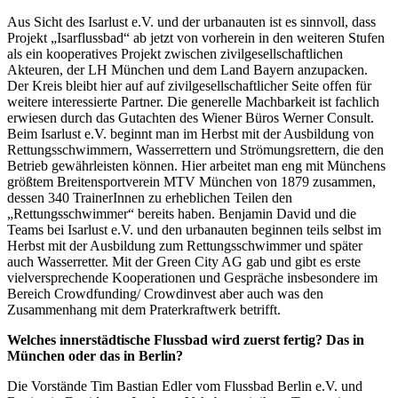
Aus Sicht des Isarlust e.V. und der urbanauten ist es sinnvoll, dass
Projekt „Isarflussbad“ ab jetzt von vorherein in den weiteren Stufen
als ein kooperatives Projekt zwischen zivilgesellschaftlichen
Akteuren, der LH München und dem Land Bayern anzupacken.
Der Kreis bleibt hier auf auf zivilgesellschaftlicher Seite offen für
weitere interessierte Partner. Die generelle Machbarkeit ist fachlich
erwiesen durch das Gutachten des Wiener Büros Werner Consult.
Beim Isarlust e.V. beginnt man im Herbst mit der Ausbildung von
Rettungsschwimmern, Wasserrettern und Strömungsrettern, die den
Betrieb gewährleisten können. Hier arbeitet man eng mit Münchens
größtem Breitensportverein MTV München von 1879 zusammen,
dessen 340 TrainerInnen zu erheblichen Teilen den
„Rettungsschwimmer“ bereits haben. Benjamin David und die
Teams bei Isarlust e.V. und den urbanauten beginnen teils selbst im
Herbst mit der Ausbildung zum Rettungsschwimmer und später
auch Wasserretter. Mit der Green City AG gab und gibt es erste
vielversprechende Kooperationen und Gespräche insbesondere im
Bereich Crowdfunding/ Crowdinvest aber auch was den
Zusammenhang mit dem Praterkraftwerk betrifft.
Welches innerstädtische Flussbad wird zuerst fertig? Das in
München oder das in Berlin?
Die Vorstände Tim Bastian Edler vom Flussbad Berlin e.V. und