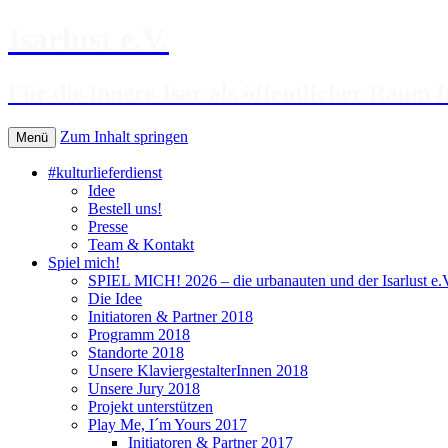
Isarlust e.V.
Für die innere Isar als öffentlicher Raum f
Zum Inhalt springen
Menü
#kulturlieferdienst
Idee
Bestell uns!
Presse
Team & Kontakt
Spiel mich!
SPIEL MICH! 2026 – die urbanauten und der Isarlust e.V.
Die Idee
Initiatoren & Partner 2018
Programm 2018
Standorte 2018
Unsere KlaviergestalterInnen 2018
Unsere Jury 2018
Projekt unterstützen
Play Me, I´m Yours 2017
Initiatoren & Partner 2017