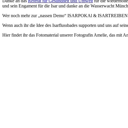
Danke an das
Referat für Gesundheit und Umwelt
für die wiederholt
und sein Engament für die Isar und danke an die Wasserwacht Münc
Wer noch mehr zur „nassen Demo“ ISARPOKAl & ISARTREIBEN lesen 
Wenn auch ihr die Idee des Isarflussbades supporten und uns auf sei
Hier findet ihr das Fotomaterial unserer Fotografin Amelie, das mit A