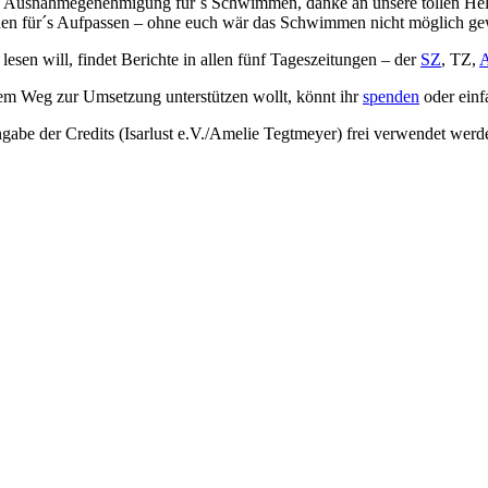
e Ausnahmegenehmigung für´s Schwimmen, danke an unsere tollen Helf
hen für´s Aufpassen
–
ohne euch wär das Schwimmen nicht möglich ge
will, findet Berichte in allen fünf Tageszeitungen
–
der
SZ
, TZ,
nem Weg zur Umsetzung unterstützen wollt, könnt ihr
spenden
oder ein
ngabe der Credits (Isarlust e.V./Amelie Tegtmeyer) frei verwendet werd