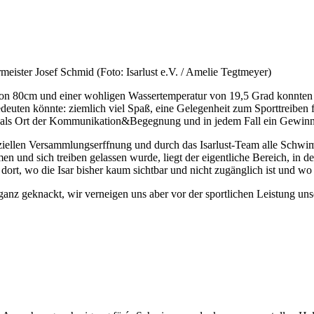
ster Josef Schmid (Foto: Isarlust e.V. / Amelie Tegtmeyer)
von 80cm und einer wohligen Wassertemperatur von 19,5 Grad konnt
euten könnte: ziemlich viel Spaß, eine Gelegenheit zum Sporttreiben
um als Ort der Kommunikation&Begegnung und in jedem Fall ein Gewinn 
fiziellen Versammlungserffnung und durch das Isarlust-Team alle Schw
d sich treiben gelassen wurde, liegt der eigentliche Bereich, in dem 
rt, wo die Isar bisher kaum sichtbar und nicht zugänglich ist und wo 
z geknackt, wir verneigen uns aber vor der sportlichen Leistung unse