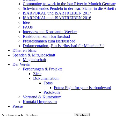
Commuting to work in the Isar River in Munich German
Schwimmendes Pendeln in der Isar: Sicher in die Arbei
ISARPOKAL und ISARTREIBEN 2017
ISARPOKAL und ISARTREIBEN 2016
Idee
FAQs
Interview mit Konstantin Wecker
Reaktionen zum Isarflussbad
Pressestimmen zum Isarflussbad
Dokumentation „Ein Isarflussbad für München?!“
Dîner en blanc
Spenden & Mitgliedschaft
Mitgliedschaft
Der Verein
Forderungen & Projekte
Ziele
Dokumentation
Fotos
Fotos: Fight for your Isarboulevard
Protokolle
Vorstand & Kuratorium
Kontakt | Impressum
Presse
Suchen nach: