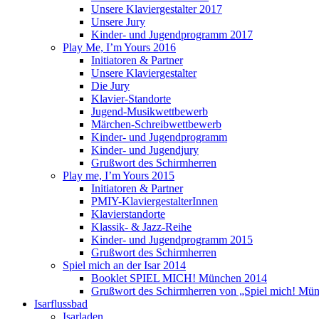
Unsere Klaviergestalter 2017
Unsere Jury
Kinder- und Jugendprogramm 2017
Play Me, I’m Yours 2016
Initiatoren & Partner
Unsere Klaviergestalter
Die Jury
Klavier-Standorte
Jugend-Musikwettbewerb
Märchen-Schreibwettbewerb
Kinder- und Jugendprogramm
Kinder- und Jugendjury
Grußwort des Schirmherren
Play me, I’m Yours 2015
Initiatoren & Partner
PMIY-KlaviergestalterInnen
Klavierstandorte
Klassik- & Jazz-Reihe
Kinder- und Jugendprogramm 2015
Grußwort des Schirmherren
Spiel mich an der Isar 2014
Booklet SPIEL MICH! München 2014
Grußwort des Schirmherren von „Spiel mich! Mün
Isarflussbad
Isarladen