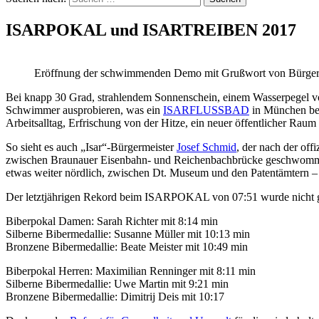
ISARPOKAL und ISARTREIBEN 2017
Eröffnung der schwimmenden Demo mit Grußwort von Bürgermei
Bei knapp 30 Grad, strahlendem Sonnenschein, einem Wasserpegel 
Schwimmer ausprobieren, was ein
ISARFLUSSBAD
in München bed
Arbeitsalltag, Erfrischung von der Hitze, ein neuer öffentlicher Ra
So sieht es auch „Isar“-Bürgermeister
Josef Schmid
, der nach der of
zwischen Braunauer Eisenbahn- und Reichenbachbrücke geschwommen un
etwas weiter nördlich, zwischen Dt. Museum und den Patentämtern – do
Der letztjährigen Rekord beim ISARPOKAL von 07:51 wurde nicht gan
Biberpokal Damen: Sarah Richter mit 8:14 min
Silberne Bibermedallie: Susanne Müller mit 10:13 min
Bronzene Bibermedallie: Beate Meister mit 10:49 min
Biberpokal Herren: Maximilian Renninger mit 8:11 min
Silberne Bibermedallie: Uwe Martin mit 9:21 min
Bronzene Bibermedallie: Dimitrij Deis mit 10:17