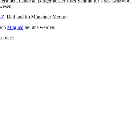
erInnen, danke an Bürgermeister Josef Schmid für´s das Grußwort
wesen.
AZ
, Bild und im Münchner Merkur.
fach
Mitglied
bei uns werden.
en darf: