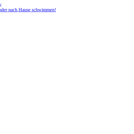
y
t oder nach Hause schwimmen!