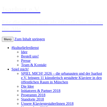
Isarlust e.V.
Für die innere Isar als öffentlicher Raum
für Alle
Zum Inhalt springen
Menü
#kulturlieferdienst
Idee
Bestell uns!
Presse
Team & Kontakt
Spiel mich!
SPIEL MICH! 2026 – die urbanauten und der Isarlust
e.V. bringen 11 künstlerisch gestaltete Klaviere in den
öffentlichen Raum in München
Die Idee
Initiatoren & Partner 2018
Programm 2018
Standorte 2018
Unsere KlaviergestalterInnen 2018