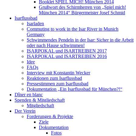
Booklet SPIEL MICH! München 2014
Grußwort des Schirmherren von „Spiel mich!
München 2014“ Bürgermeister Josef Schmid
Isarflussbad
Isarladen
Commuting to work in the Isar River in Munich
Germany
Schwimmendes Pendeln in der Isar: Sicher in die Arbeit
oder nach Hause schwimmen!
ISARPOKAL und ISARTREIBEN 2017
ISARPOKAL und ISARTREIBEN 2016
Idee
FAQs
Interview mit Konstantin Wecker
Reaktionen zum Isarflussbad
Pressestimmen zum Isarflussbad
Dokumentation „Ein Isarflussbad für München?!“
Dîner en blanc
Spenden & Mitgliedschaft
Mitgliedschaft
Der Verein
Forderungen & Projekte
Ziele
Dokumentation
Fotos