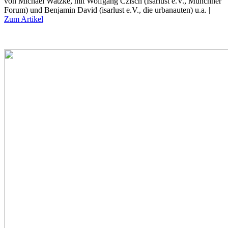
von Michael Watzke, mit Wolfgang Czisch (Isarlust e.V., Münchner
Forum) und Benjamin David (isarlust e.V., die urbanauten) u.a. |
Zum Artikel