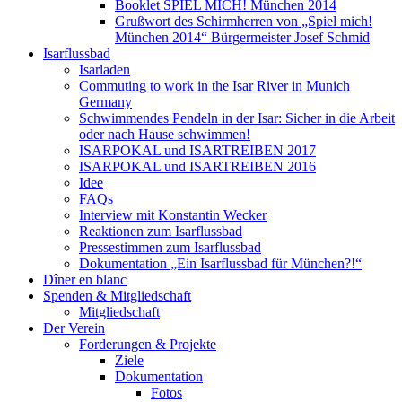
Booklet SPIEL MICH! München 2014
Grußwort des Schirmherren von „Spiel mich!
München 2014“ Bürgermeister Josef Schmid
Isarflussbad
Isarladen
Commuting to work in the Isar River in Munich
Germany
Schwimmendes Pendeln in der Isar: Sicher in die Arbeit
oder nach Hause schwimmen!
ISARPOKAL und ISARTREIBEN 2017
ISARPOKAL und ISARTREIBEN 2016
Idee
FAQs
Interview mit Konstantin Wecker
Reaktionen zum Isarflussbad
Pressestimmen zum Isarflussbad
Dokumentation „Ein Isarflussbad für München?!“
Dîner en blanc
Spenden & Mitgliedschaft
Mitgliedschaft
Der Verein
Forderungen & Projekte
Ziele
Dokumentation
Fotos