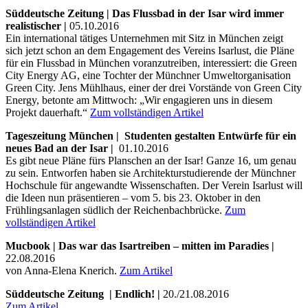
Süddeutsche Zeitung | Das Flussbad in der Isar wird immer
realistischer |
05.10.2016
Ein international tätiges Unternehmen mit Sitz in München zeigt
sich jetzt schon an dem Engagement des Vereins Isarlust, die Pläne
für ein Flussbad in München voranzutreiben, interessiert: die Green
City Energy AG, eine Tochter der Münchner Umweltorganisation
Green City. Jens Mühlhaus, einer der drei Vorstände von Green City
Energy, betonte am Mittwoch: „Wir engagieren uns in diesem
Projekt dauerhaft.“
Zum vollständigen Artikel
Tageszeitung München | Studenten gestalten Entwürfe für ein
neues Bad an der Isar |
01.10.2016
Es gibt neue Pläne fürs Planschen an der Isar! Ganze 16, um genau
zu sein. Entworfen haben sie Architekturstudierende der Münchner
Hochschule für angewandte Wissenschaften. Der Verein Isarlust will
die Ideen nun präsentieren – vom 5. bis 23. Oktober in den
Frühlingsanlagen südlich der Reichenbachbrücke.
Zum
vollständigen Artikel
Mucbook | Das war das Isartreiben
–
mitten im Paradies |
22.08.2016
von Anna-Elena Knerich.
Zum Artikel
Süddeutsche Zeitung
| Endlich! |
20./21.08.2016
Zum Artikel