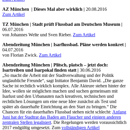
AZ München | Dieses Mal aber wirklich |
20.08.2016
Zum Artikel
TZ München | Stadt prüft Flussbad am Deutschen Museum
|
06.07.2016
von Johannes Welte und Sven Rieber.
Zum Artikel
Abendzeitung München | Isarflussbad. Pläne werden konkret |
04.07.2016
von Florian Zwick.
Zum Artikel
Abendzeitung München | Plitsch, platsch – jetzt doch:
Isartreiben und Isarpokal finden statt |
30.06.2016
„So macht die Arbeit mit der Stadtverwaltung und der Politik
unglaubliche Freunde“, sagt Initiator Benjamin David. „Die ganze
Sache ist rechtlich wirklich komplex. Alle Akteure stehen hinter der
Idee, wollen sie möglichen machen und suchen gemeinsam mit
Isarlust und den Urbanauten nach kreativen, technischen und
rechtlichen Lösungen um eine neue Idee zunächst als Test und
später als dauerhafte Einrichtung an den Start zu bringen.“ Die
Chancen für ein dauerhaftes Flussbad stehen nicht schlecht:
Anfang
Juni hat der Stadtrat das Baden am Flaucher und einigen anderen
zentralen Stellen legalisiert
. Die Regelungen werden voraussichtlich
2017 endgültig umgesetzt. Zum
vollständigen Artikel