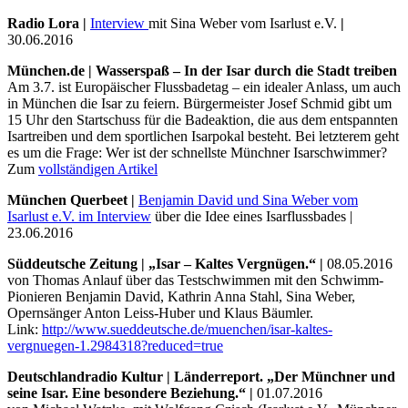
Radio Lora |
Interview
mit Sina Weber vom Isarlust e.V.
|
30.06.2016
München.de | Wasserspaß – In der Isar durch die Stadt treiben
Am 3.7. ist Europäischer Flussbadetag – ein idealer Anlass, um auch
in München die Isar zu feiern. Bürgermeister Josef Schmid gibt um
15 Uhr den Startschuss für die Badeaktion, die aus dem entspannten
Isartreiben und dem sportlichen Isarpokal besteht. Bei letzterem geht
es um die Frage: Wer ist der schnellste Münchner Isarschwimmer?
Zum
vollständigen Artikel
München Querbeet |
Benjamin David und Sina Weber vom
Isarlust e.V. im Interview
über die Idee eines Isarflussbades |
23.06.2016
Süddeutsche Zeitung | „Isar – Kaltes Vergnügen.“
|
08.05.2016
von Thomas Anlauf über das Testschwimmen mit den Schwimm-
Pionieren Benjamin David, Kathrin Anna Stahl, Sina Weber,
Opernsänger Anton Leiss-Huber und Klaus Bäumler.
Link:
http://www.sueddeutsche.de/muenchen/isar-kaltes-
vergnuegen-1.2984318?reduced=true
Deutschlandradio Kultur | Länderreport. „Der Münchner und
seine Isar. Eine besondere Beziehung.“ |
01.07.2016