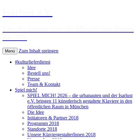
Isarlust e.V.
Für die innere Isar als öffentlicher Raum
für Alle
Zum Inhalt springen
Menü
#kulturlieferdienst
Idee
Bestell uns!
Presse
Team & Kontakt
Spiel mich!
SPIEL MICH! 2026 – die urbanauten und der Isarlust
e.V. bringen 11 künstlerisch gestaltete Klaviere in den
öffentlichen Raum in München
Die Idee
Initiatoren & Partner 2018
Programm 2018
Standorte 2018
Unsere KlaviergestalterInnen 2018