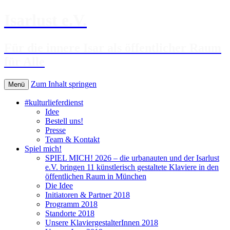
Isarlust e.V.
Für die innere Isar als öffentlicher Raum
für Alle
Zum Inhalt springen
Menü
#kulturlieferdienst
Idee
Bestell uns!
Presse
Team & Kontakt
Spiel mich!
SPIEL MICH! 2026 – die urbanauten und der Isarlust
e.V. bringen 11 künstlerisch gestaltete Klaviere in den
öffentlichen Raum in München
Die Idee
Initiatoren & Partner 2018
Programm 2018
Standorte 2018
Unsere KlaviergestalterInnen 2018