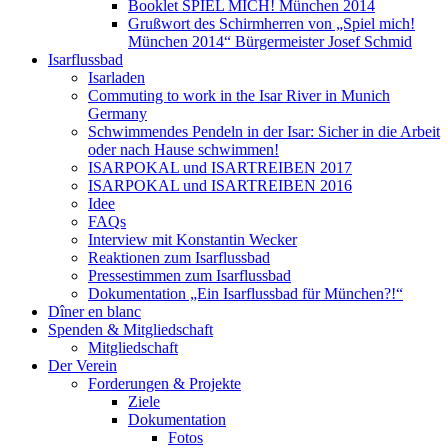
Booklet SPIEL MICH! München 2014
Grußwort des Schirmherren von „Spiel mich!
München 2014“ Bürgermeister Josef Schmid
Isarflussbad
Isarladen
Commuting to work in the Isar River in Munich
Germany
Schwimmendes Pendeln in der Isar: Sicher in die Arbeit
oder nach Hause schwimmen!
ISARPOKAL und ISARTREIBEN 2017
ISARPOKAL und ISARTREIBEN 2016
Idee
FAQs
Interview mit Konstantin Wecker
Reaktionen zum Isarflussbad
Pressestimmen zum Isarflussbad
Dokumentation „Ein Isarflussbad für München?!“
Dîner en blanc
Spenden & Mitgliedschaft
Mitgliedschaft
Der Verein
Forderungen & Projekte
Ziele
Dokumentation
Fotos