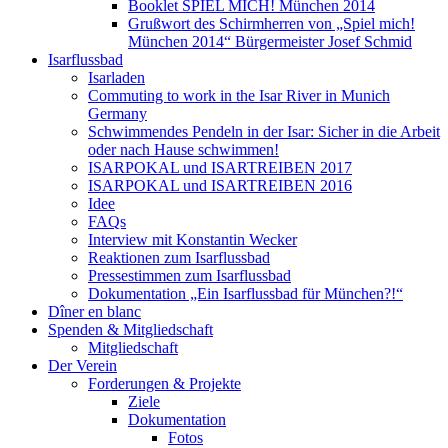
Booklet SPIEL MICH! München 2014
Grußwort des Schirmherren von „Spiel mich!
München 2014“ Bürgermeister Josef Schmid
Isarflussbad
Isarladen
Commuting to work in the Isar River in Munich
Germany
Schwimmendes Pendeln in der Isar: Sicher in die Arbeit
oder nach Hause schwimmen!
ISARPOKAL und ISARTREIBEN 2017
ISARPOKAL und ISARTREIBEN 2016
Idee
FAQs
Interview mit Konstantin Wecker
Reaktionen zum Isarflussbad
Pressestimmen zum Isarflussbad
Dokumentation „Ein Isarflussbad für München?!“
Dîner en blanc
Spenden & Mitgliedschaft
Mitgliedschaft
Der Verein
Forderungen & Projekte
Ziele
Dokumentation
Fotos