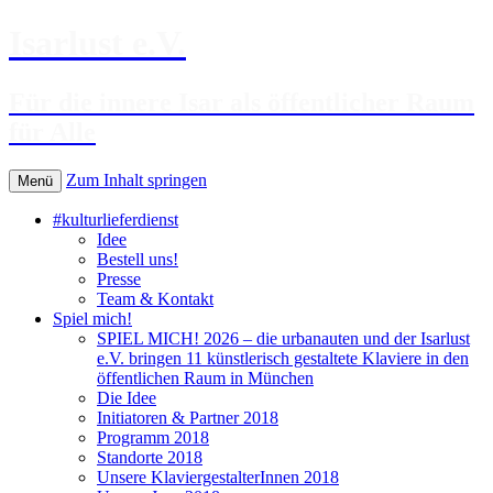
Isarlust e.V.
Für die innere Isar als öffentlicher Raum
für Alle
Zum Inhalt springen
Menü
#kulturlieferdienst
Idee
Bestell uns!
Presse
Team & Kontakt
Spiel mich!
SPIEL MICH! 2026 – die urbanauten und der Isarlust
e.V. bringen 11 künstlerisch gestaltete Klaviere in den
öffentlichen Raum in München
Die Idee
Initiatoren & Partner 2018
Programm 2018
Standorte 2018
Unsere KlaviergestalterInnen 2018