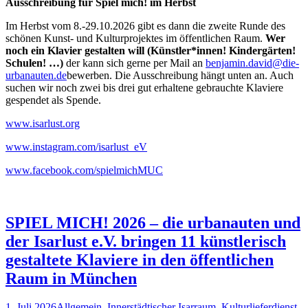
Ausschreibung für Spiel mich! im Herbst
Im Herbst vom 8.-29.10.2026 gibt es dann die zweite Runde des
schönen Kunst- und Kulturprojektes im öffentlichen Raum.
Wer
noch ein Klavier gestalten will (Künstler*innen! Kindergärten!
Schulen! …)
der kann sich gerne per Mail an
benjamin.david@die-
urbanauten.de
bewerben. Die Ausschreibung hängt unten an. Auch
suchen wir noch zwei bis drei gut erhaltene gebrauchte Klaviere
gespendet als Spende.
www.isarlust.org
www.instagram.com/isarlust_eV
www.facebook.com/spielmichMUC
SPIEL MICH! 2026 – die urbanauten und
der Isarlust e.V. bringen 11 künstlerisch
gestaltete Klaviere in den öffentlichen
Raum in München
1. Juli 2026
Allgemein
,
Innerstädtischer Isarraum
,
Kulturlieferdienst
,