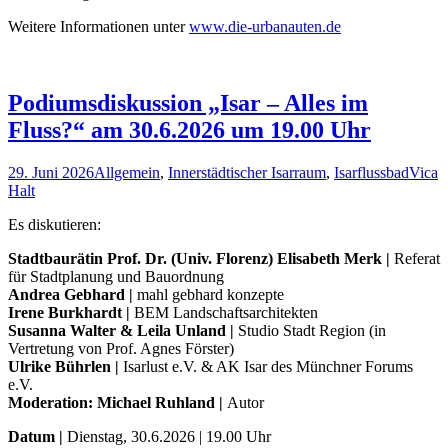
Weitere Informationen unter
www.die-urbanauten.de
Podiumsdiskussion „Isar – Alles im
Fluss?“ am 30.6.2026 um 19.00 Uhr
29. Juni 2026
Allgemein
,
Innerstädtischer Isarraum
,
Isarflussbad
Vica
Halt
Es diskutieren:
Stadtbaurätin Prof. Dr. (Univ. Florenz) Elisabeth Merk |
Referat
für Stadtplanung und Bauordnung
Andrea Gebhard |
mahl gebhard konzepte
Irene Burkhardt |
BEM Landschaftsarchitekten
Susanna Walter & Leila Unland |
Studio Stadt Region (in
Vertretung von Prof. Agnes Förster)
Ulrike Bührlen |
Isarlust e.V. & AK Isar des Münchner Forums
e.V.
Moderation: Michael Ruhland |
Autor
Datum |
Dienstag, 30.6.2026 | 19.00 Uhr