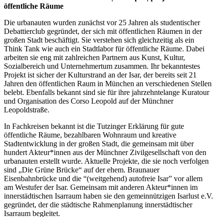
öffentliche Räume
Die urbanauten wurden zunächst vor 25 Jahren als studentischer
Debattierclub gegründet, der sich mit öffentlichen Räumen in der
großen Stadt beschäftigt. Sie verstehen sich gleichzeitig als ein
Think Tank wie auch ein Stadtlabor für öffentliche Räume. Dabei
arbeiten sie eng mit zahlreichen Partnern aus Kunst, Kultur,
Sozialbereich und Unternehmertum zusammen. Ihr bekanntestes
Projekt ist sicher der Kulturstrand an der Isar, der bereits seit 21
Jahren den öffentlichen Raum in München an verschiedenen Stellen
belebt. Ebenfalls bekannt sind sie für ihre jahrzehntelange Kuratour
und Organisation des Corso Leopold auf der Münchner
Leopoldstraße.
In Fachkreisen bekannt ist die Tutzinger Erklärung für gute
öffentliche Räume, bezahlbaren Wohnraum und kreative
Stadtentwicklung in der großen Stadt, die gemeinsam mit über
hundert Akteur*innen aus der Münchner Zivilgesellschaft von den
urbanauten erstellt wurde. Aktuelle Projekte, die sie noch verfolgen
sind „Die Grüne Brücke“ auf der ehem. Braunauer
Eisenbahnbrücke und die “(weitgehend) autofreie Isar” vor allem
am Westufer der Isar. Gemeinsam mit anderen Akteur*innen im
innerstädtischen Isarraum haben sie den gemeinnützigen Isarlust e.V.
gegründet, der die städtische Rahmenplanung innerstädtischer
Isarraum begleitet.