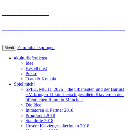
Isarlust e.V.
Für die innere Isar als öffentlicher Raum
für Alle
Zum Inhalt springen
Menü
#kulturlieferdienst
Idee
Bestell uns!
Presse
Team & Kontakt
Spiel mich!
SPIEL MICH! 2026 – die urbanauten und der Isarlust
e.V. bringen 11 künstlerisch gestaltete Klaviere in den
öffentlichen Raum in München
Die Idee
Initiatoren & Partner 2018
Programm 2018
Standorte 2018
Unsere KlaviergestalterInnen 2018