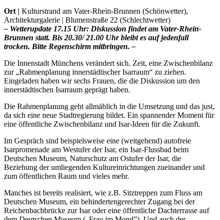
Ort |
Kulturstrand am Vater-Rhein-Brunnen (Schönwetter),
Architekturgalerie | Blumenstraße 22 (Schlechtwetter)
– Wetterupdate 17.15 Uhr: Diskussion findet am Vater-Rhein-
Brunnen statt. Bis 20.30/ 21.00 Uhr bleibt es auf jedenfall
trocken. Bitte Regenschirm mitbringen. –
Die Innenstadt Münchens verändert sich. Zeit, eine Zwischenbilanz
zur „Rahmenplanung innerstädtischer Isarraum“ zu ziehen.
Eingeladen haben wir sechs Frauen, die die Diskussion um den
innerstädtischen Isarraum geprägt haben.
Die Rahmenplanung geht allmählich in die Umsetzung und das just,
da sich eine neue Stadtregierung bildet. Ein spannender Moment für
eine öffentliche Zwischenbilanz und Isar-Ideen für die Zukunft.
Im Gespräch sind beispielsweise eine (weitgehend) autofreie
Isarpromenade am Westufer der Isar, ein Isar-Flussbad beim
Deutschen Museum, Naturschutz am Ostufer der Isar, die
Beziehung der umliegenden Kultureinrichtungen zueinander und
zum öffentlichen Raum und vieles mehr.
Manches ist bereits realisiert, wie z.B. Sitztreppen zum Fluss am
Deutschen Museum, ein behindertengerechter Zugang bei der
Reichenbachbrücke zur Isar oder eine öffentliche Dachterrasse auf
dem Deutschen Museum („Frau im Mond”). Und auch der