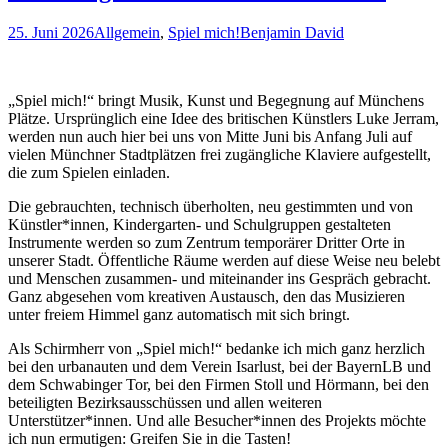
25. Juni 2026
Allgemein
,
Spiel mich!
Benjamin David
„Spiel mich!“ bringt Musik, Kunst und Begegnung auf Münchens
Plätze. Ursprünglich eine Idee des britischen Künstlers Luke Jerram,
werden nun auch hier bei uns von Mitte Juni bis Anfang Juli auf
vielen Münchner Stadtplätzen frei zugängliche Klaviere aufgestellt,
die zum Spielen einladen.
Die gebrauchten, technisch überholten, neu gestimmten und von
Künstler*innen, Kindergarten- und Schulgruppen gestalteten
Instrumente werden so zum Zentrum temporärer Dritter Orte in
unserer Stadt. Öffentliche Räume werden auf diese Weise neu belebt
und Menschen zusammen- und miteinander ins Gespräch gebracht.
Ganz abgesehen vom kreativen Austausch, den das Musizieren
unter freiem Himmel ganz automatisch mit sich bringt.
Als Schirmherr von „Spiel mich!“ bedanke ich mich ganz herzlich
bei den urbanauten und dem Verein Isarlust, bei der BayernLB und
dem Schwabinger Tor, bei den Firmen Stoll und Hörmann, bei den
beteiligten Bezirksausschüssen und allen weiteren
Unterstützer*innen. Und alle Besucher*innen des Projekts möchte
ich nun ermutigen: Greifen Sie in die Tasten!