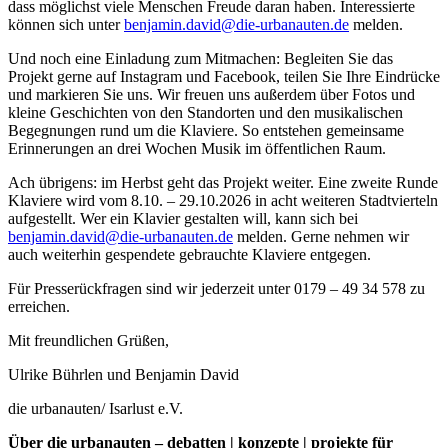
dass möglichst viele Menschen Freude daran haben. Interessierte
können sich unter
benjamin.david@die-urbanauten.de
melden.
Und noch eine Einladung zum Mitmachen: Begleiten Sie das
Projekt gerne auf Instagram und Facebook, teilen Sie Ihre Eindrücke
und markieren Sie uns. Wir freuen uns außerdem über Fotos und
kleine Geschichten von den Standorten und den musikalischen
Begegnungen rund um die Klaviere. So entstehen gemeinsame
Erinnerungen an drei Wochen Musik im öffentlichen Raum.
Ach übrigens: im Herbst geht das Projekt weiter. Eine zweite Runde
Klaviere wird vom 8.10. – 29.10.2026 in acht weiteren Stadtvierteln
aufgestellt. Wer ein Klavier gestalten will, kann sich bei
benjamin.david@die-urbanauten.de
melden. Gerne nehmen wir
auch weiterhin gespendete gebrauchte Klaviere entgegen.
Für Presserückfragen sind wir jederzeit unter 0179 – 49 34 578 zu
erreichen.
Mit freundlichen Grüßen,
Ulrike Bührlen und Benjamin David
die urbanauten/ Isarlust e.V.
Über die urbanauten – debatten | konzepte | projekte für