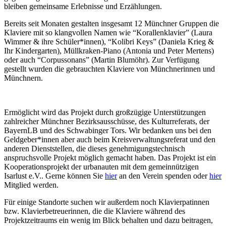
bleiben gemeinsame Erlebnisse und Erzählungen.
Bereits seit Monaten gestalten insgesamt 12 Münchner Gruppen die
Klaviere mit so klangvollen Namen wie “Korallenklavier” (Laura
Wimmer & ihre Schüler*innen), “Kolibri Keys” (Daniela Krieg &
Ihr Kindergarten), Müllkraken-Piano (Antonia und Peter Mertens)
oder auch “Corpussonans” (Martin Blumöhr). Zur Verfügung
gestellt wurden die gebrauchten Klaviere von Münchnerinnen und
Münchnern.
Ermöglicht wird das Projekt durch großzügige Unterstützungen
zahlreicher Münchner Bezirksausschüsse, des Kulturreferats, der
BayernLB und des Schwabinger Tors. Wir bedanken uns bei den
Geldgeber*innen aber auch beim Kreisverwaltungsreferat und den
anderen Dienststellen, die dieses genehmigungstechnisch
anspruchsvolle Projekt möglich gemacht haben. Das Projekt ist ein
Kooperationsprojekt der urbanauten mit dem gemeinnützigen
Isarlust e.V.. Gerne können Sie
hier
an den Verein spenden oder
hier
Mitglied werden.
Für einige Standorte suchen wir außerdem noch Klavierpatinnen
bzw. Klavierbetreuerinnen, die die Klaviere während des
Projektzeitraums ein wenig im Blick behalten und dazu beitragen,