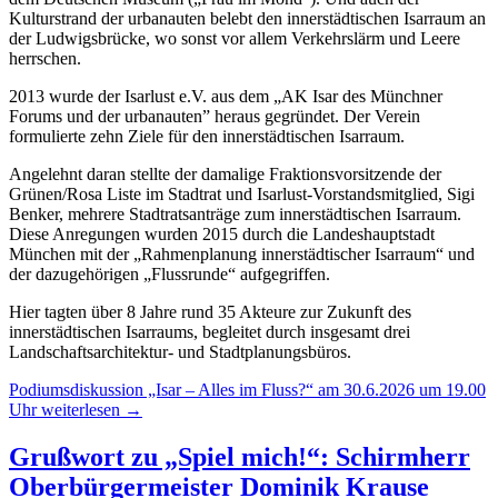
Kulturstrand der urbanauten belebt den innerstädtischen Isarraum an
der Ludwigsbrücke, wo sonst vor allem Verkehrslärm und Leere
herrschen.
2013 wurde der Isarlust e.V. aus dem „AK Isar des Münchner
Forums und der urbanauten” heraus gegründet. Der Verein
formulierte zehn Ziele für den innerstädtischen Isarraum.
Angelehnt daran stellte der damalige Fraktionsvorsitzende der
Grünen/Rosa Liste im Stadtrat und Isarlust-Vorstandsmitglied, Sigi
Benker, mehrere Stadtratsanträge zum innerstädtischen Isarraum.
Diese Anregungen wurden 2015 durch die Landeshauptstadt
München mit der „Rahmenplanung innerstädtischer Isarraum“ und
der dazugehörigen „Flussrunde“ aufgegriffen.
Hier tagten über 8 Jahre rund 35 Akteure zur Zukunft des
innerstädtischen Isarraums, begleitet durch insgesamt drei
Landschaftsarchitektur- und Stadtplanungsbüros.
Podiumsdiskussion „Isar – Alles im Fluss?“ am 30.6.2026 um 19.00
Uhr
weiterlesen
→
Grußwort zu „Spiel mich!“: Schirmherr
Oberbürgermeister Dominik Krause