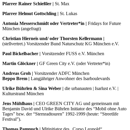
Pfarrer Rainer Schießler |
St. Max
Pfarrer Helmut Gottschling |
St. Lukas
Antonia Messerschmidt oder Vertreter*in |
Fridays for Future
München (angefragt)
Christian Hierneis und/ oder Thorsten Kellermann |
(stellvertret.) Vorsitzender Bund Naturschutz KG München e.V.
Paul Bickelbacher |
Vorsitzender FUSS e.V. München
Martin Glöckner |
GF Green City e.V. (oder Vertreter*in)
Andreas Groh |
Vorsitzender ADFC München
Beppo Brem |
Langjähriger Anwohner des Isarboulevards
Ulrike Bührlen & Sina Weber |
die urbanauten | Isarlust e.V. |
Kulturstrand München
Jens Mühlhaus |
CEO GREEN CITY AG und gemeinsam mit
Benjamin David und Ulrike Bührlen Initiator des “Mobil ohne Auto
Tages” bzw. der “Sternradtouren” 1992-1999 (heute: “Streetlife
Festival”).
Thomas Pampuch |
Mitinitiator des „Corso Leopold“