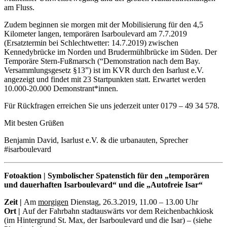
am Fluss.
Zudem beginnen sie morgen mit der Mobilisierung für den 4,5
Kilometer langen, temporären Isarboulevard am 7.7.2019
(Ersatztermin bei Schlechtwetter: 14.7.2019) zwischen
Kennedybrücke im Norden und Brudermühlbrücke im Süden. Der
Temporäre Stern-Fußmarsch (“Demonstration nach dem Bay.
Versammlungsgesetz §13”) ist im KVR durch den Isarlust e.V.
angezeigt und findet mit 23 Startpunkten statt. Erwartet werden
10.000-20.000 Demonstrant*innen.
Für Rückfragen erreichen Sie uns jederzeit unter 0179 – 49 34 578.
Mit besten Grüßen
Benjamin David, Isarlust e.V. & die urbanauten, Sprecher
#isarboulevard
Fotoaktion | Symbolischer Spatenstich für den „temporären
und dauerhaften Isarboulevard“ und die „Autofreie Isar“
Zeit |
Am
morgigen
Dienstag, 26.3.2019, 11.00 – 13.00 Uhr
Ort |
Auf der Fahrbahn stadtauswärts vor dem Reichenbachkiosk
(im Hintergrund St. Max, der Isarboulevard und die Isar) – (siehe