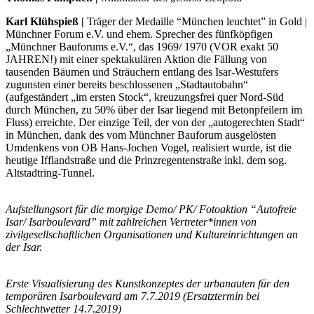
Karl Klühspieß |
Träger der Medaille “München leuchtet” in Gold |
Münchner Forum e.V. und ehem. Sprecher des fünfköpfigen
„Münchner Bauforums e.V.“, das 1969/ 1970 (VOR exakt 50
JAHREN!) mit einer spektakulären Aktion die Fällung von
tausenden Bäumen und Sträuchern entlang des Isar-Westufers
zugunsten einer bereits beschlossenen „Stadtautobahn“
(aufgeständert „im ersten Stock“, kreuzungsfrei quer Nord-Süd
durch München, zu 50% über der Isar liegend mit Betonpfeilern im
Fluss) erreichte. Der einzige Teil, der von der „autogerechten Stadt“
in München, dank des vom Münchner Bauforum ausgelösten
Umdenkens von OB Hans-Jochen Vogel, realisiert wurde, ist die
heutige Ifflandstraße und die Prinzregentenstraße inkl. dem sog.
Altstadtring-Tunnel.
Aufstellungsort für die morgige Demo/ PK/ Fotoaktion “Autofreie
Isar/ Isarboulevard” mit
zahlreichen Vertreter*innen von
zivilgesellschaftlichen Organisationen und
Kultureinrichtungen an
der Isar.
Erste Visualisierung des Kunstkonzeptes der urbanauten für den
temporären
Isarboulevard am 7.7.2019 (Ersatztermin bei
Schlechtwetter 14.7.2019)