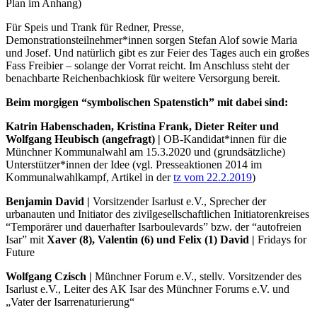
Plan im Anhang)
Für Speis und Trank für Redner, Presse,
Demonstrationsteilnehmer*innen sorgen Stefan Alof sowie Maria
und Josef. Und natürlich gibt es zur Feier des Tages auch ein großes
Fass Freibier – solange der Vorrat reicht. Im Anschluss steht der
benachbarte Reichenbachkiosk für weitere Versorgung bereit.
Beim morgigen “symbolischen Spatenstich” mit dabei sind:
Katrin Habenschaden, Kristina Frank, Dieter Reiter und
Wolfgang Heubisch (angefragt) |
OB-Kandidat*innen für die
Münchner Kommunalwahl am 15.3.2020 und (grundsätzliche)
Unterstützer*innen der Idee (vgl. Presseaktionen 2014 im
Kommunalwahlkampf, Artikel in der
tz vom 22.2.2019
)
Benjamin David |
Vorsitzender Isarlust e.V., Sprecher der
urbanauten und Initiator des zivilgesellschaftlichen Initiatorenkreises
“Temporärer und dauerhafter Isarboulevards” bzw. der “autofreien
Isar” mit
Xaver (8), Valentin (6) und Felix (1) David |
Fridays for
Future
Wolfgang Czisch |
Münchner Forum e.V., stellv. Vorsitzender des
Isarlust e.V., Leiter des AK Isar des Münchner Forums e.V. und
„Vater der Isarrenaturierung“