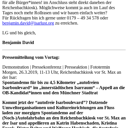
für alle Bürger*innen! im Anschluss steht direkt daneben der
Reichenbachkiosk). Möglichweise kommt ja auch im Lauf des
Tages noch mehr Rollrasen und wir bauen einfach weiter?
Für Rückfragen bin ich gerne unter 0179 – 49 34 578 oder
benjamin.david@isarlust.org
zu erreichen.
LG und bis gleich,
Benjamin David
Pressemitteilung vom Vortag:
Demonstration | Pressekonferenz | Presseaktion | Fototermin
Morgen, 26.3.2019, 11-13 Uhr, Reichenbachkiosk vor St. Max an
der Isar:
Spontandemo für bis zu 4,5 Kilometer „autofreien
Isarboulevard“ im „innerstädtischen Isarraum“ – Appell an die
OB-Kandidat*innen und den Münchner Stadtrat
Kommt jetzt der “autofreie Isarboulevard”? Dutzende
Umweltorganisationen und Kultureinrichtungen am Fluss
laden zur morgigen Spontandemo auf der
(Noch-)Autofahrbahn an den Reichenbachkiosk vor St. Max an
der Isar und appellieren an Katrin Habenschaden, Kristina