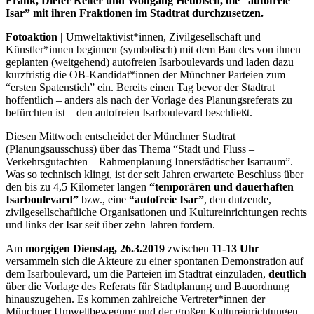
Frank, Dieter Reiter und Wolfgang Heubisch, die “autofreie
Isar” mit ihren Fraktionen im Stadtrat durchzusetzen.
Fotoaktion |
Umweltaktivist*innen, Zivilgesellschaft und
Künstler*innen beginnen (symbolisch) mit dem Bau des von ihnen
geplanten (weitgehend) autofreien Isarboulevards und laden dazu
kurzfristig die OB-Kandidat*innen der Münchner Parteien zum
“ersten Spatenstich” ein. Bereits einen Tag bevor der Stadtrat
hoffentlich – anders als nach der Vorlage des Planungsreferats zu
befürchten ist – den autofreien Isarboulevard beschließt.
Diesen Mittwoch entscheidet der Münchner Stadtrat
(Planungsausschuss) über das Thema “Stadt und Fluss –
Verkehrsgutachten – Rahmenplanung Innerstädtischer Isarraum”.
Was so technisch klingt, ist der seit Jahren erwartete Beschluss über
den bis zu 4,5 Kilometer langen
“temporären und dauerhaften
Isarboulevard”
bzw., eine
“autofreie Isar”
, den dutzende,
zivilgesellschaftliche Organisationen und Kultureinrichtungen rechts
und links der Isar seit über zehn Jahren fordern.
Am
morgigen Dienstag, 26.3.2019
zwischen
11-13 Uhr
versammeln sich die Akteure zu einer spontanen Demonstration auf
dem Isarboulevard, um die Parteien im Stadtrat einzuladen,
deutlich
über die Vorlage des Referats für Stadtplanung und Bauordnung
hinauszugehen. Es kommen zahlreiche Vertreter*innen der
Münchner Umweltbewegung und der großen Kultureinrichtungen