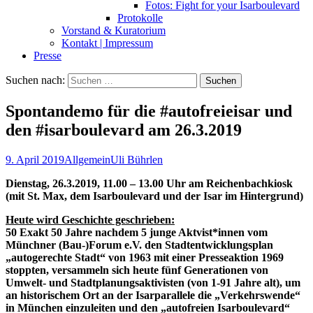
Fotos: Fight for your Isarboulevard
Protokolle
Vorstand & Kuratorium
Kontakt | Impressum
Presse
Suchen nach:
Spontandemo für die #autofreieisar und
den #isarboulevard am 26.3.2019
9. April 2019
Allgemein
Uli Bührlen
Dienstag, 26.3.2019, 11.00 – 13.00 Uhr am Reichenbachkiosk
(mit St. Max, dem Isarboulevard und der Isar im Hintergrund)
Heute wird Geschichte geschrieben:
50 Exakt 50 Jahre nachdem 5 junge Aktvist*innen vom
Münchner (Bau-)Forum e.V. den Stadtentwicklungsplan
„autogerechte Stadt“ von 1963 mit einer Presseaktion 1969
stoppten, versammeln sich heute fünf Generationen von
Umwelt- und Stadtplanungsaktivisten (von 1-91 Jahre alt), um
an historischem Ort an der Isarparallele die „Verkehrswende“
in München einzuleiten und den „autofreien Isarboulevard“