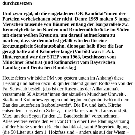
durchzusetzen
Und zwar egal, ob die eingeladenen OB-Kandidat*innen der
Parteien vorbeischauen oder nicht. Denn: 1969 malten 5 junge
Menschen tausende von Bäumen entlang der Isarparallele zw.
Kennedybrücke im Norden und Brudermühlbrücke im Süden
mit einem weißen Kreuz an, um darauf aufmerksam zu
machen, dass sie demnächst gefällt würden für eine
kreuzungsfreie Stadtautobahn, die sogar halb über die Isar
geragt hätte auf 4 Kilometer länge (Vorbild war: L.A.).
Hintergrund war der STEP vom 1963, beschlossen vom
Münchner Stadtrat (und kofinanziert vom Bayerischen
Landtag und Deutschen Bundestag)
Heute feiern wir (siehe PM von gestern unten im Anhang) diese
Leistung und haben dazu 50 qm leuchtend grünen Rollrasen von der
Fa. Schwaab bestellt (das ist der Rasen aus der Allianzarena),
versammeln 50 Aktivist*innen der aktuellen Münchner Umwelt-,
Stadt- und Kulturbewegungen und beginnen (symbolisch) mit dem
Bau des „autofreien Isarboulevards“. Die Ev. und kath. Kirche
entsenden – das ist ein Scherz; – die Pfarrer von St. Lukas und St.
Max, um den Segen für den „1. Bauabschnitt“ vorzunehmen.
Alles weitere vermelden wir vor Ort in einer Live-Planungssitzung
auf der Straße vor dem Reichenbachkiosk, samt Bürgerbeteiligung
(die 50 Liter aus dem 1. Holzfass sind – anders als auf der Wiesn –