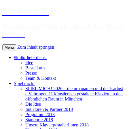
Isarlust e.V.
Für die innere Isar als öffentlicher Raum
für Alle
Zum Inhalt springen
Menü
#kulturlieferdienst
Idee
Bestell uns!
Presse
Team & Kontakt
Spiel mich!
SPIEL MICH! 2026 – die urbanauten und der Isarlust
e.V. bringen 11 künstlerisch gestaltete Klaviere in den
öffentlichen Raum in München
Die Idee
Initiatoren & Partner 2018
Programm 2018
Standorte 2018
Unsere KlaviergestalterInnen 2018