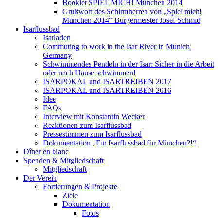
Booklet SPIEL MICH! München 2014
Grußwort des Schirmherren von „Spiel mich!
München 2014“ Bürgermeister Josef Schmid
Isarflussbad
Isarladen
Commuting to work in the Isar River in Munich
Germany
Schwimmendes Pendeln in der Isar: Sicher in die Arbeit
oder nach Hause schwimmen!
ISARPOKAL und ISARTREIBEN 2017
ISARPOKAL und ISARTREIBEN 2016
Idee
FAQs
Interview mit Konstantin Wecker
Reaktionen zum Isarflussbad
Pressestimmen zum Isarflussbad
Dokumentation „Ein Isarflussbad für München?!“
Dîner en blanc
Spenden & Mitgliedschaft
Mitgliedschaft
Der Verein
Forderungen & Projekte
Ziele
Dokumentation
Fotos