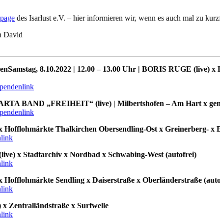
page
des Isarlust e.V. – hier informieren wir, wenn es auch mal zu ku
in David
hen
Samstag, 8.10.2022 | 12.00 – 13.00 Uhr | BORIS RUGE (live) 
pendenlink
„FREIHEIT“ (live) | Milbertshofen – Am Hart x genaue S
pendenlink
 Hofflohmärkte Thalkirchen Obersendling-Ost x Greinerberg- x Em
link
ive) x Stadtarchiv x Nordbad x Schwabing-West (autofrei)
link
 Hofflohmärkte Sendling x Daiserstraße x Oberländerstraße (auto
link
 x Zentralländstraße x Surfwelle
link