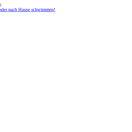
y
t oder nach Hause schwimmen!