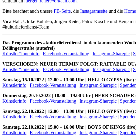
schreibt an
juergen.reiter@orkaan.com
.
Bitte beachtet auch unsere
FB-Seite
, die
Instagramseite
und die
Home
Vica Halt, Ulrike Bührlen, Jürgen Reiter, Patric Kosche und Benjam
#kulturlieferdienst-Team
Das Programm des #kulturlieferdienst in den kommenden Woc
Döllingerstraße (autofrei)
Künstler*inneninfo
|
Facebook-Veranstaltung
|
Instagram-Sharepic
|
S
VERSCHOBEN: NEUER TERMIN FOLGT: RAFFAELE QUARTA BAND 
Künstler*inneninfo
|
Facebook-Veranstaltung
|
Instagram-Sharepic
|
S
Samstag, 15.10.2022 | 12.00 – 13.00 Uhr | HELLO GYPSY (live) x
Künstlerinfo
|
Facebook-Veranstaltung
|
Instagram-Sharepic
|
Spenden
Donnerstag, 20.10.2022 | 18.00 – 19.00 Uhr | HERR SCHAUER (l
Künstlerinfo
|
Facebook-Veranstaltung
|
Instagram-Sharepic
|
Spenden
Samstag, 22.10.2022 | 12.00 – 13.00 Uhr | HELLO GYPSY (live) x
Künstlerinfo
|
Facebook-Veranstaltung
|
Instagram-Sharepic
|
Spenden
Samstag, 22.10.2022 | 15.00 – 16.00 Uhr | BOYS OF KINGS (live)
Künstlerinfo
|
Facebook-Veranstaltung
|
Instagram-Sharepic
|
Spenden