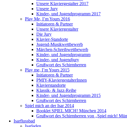
Unsere Klaviergestalter 2017
Unsere Jury
Kinder- und Jugendprogramm 2017
Play Me, I’m Yours 2016
Initiatoren & Partner
Unsere Klaviergestalter
Die Jury
Klavier-Standorte
Jugend-Musikwettbewerb
Märchen-Schreibwettbewerb
Kinder- und Jugendprogramm
Kinder- und Jugendjury
Grußwort des Schirmherren
Play me, I’m Yours 2015
Initiatoren & Partner
PMIY-KlaviergestalterInnen
Klavierstandorte
Klassik- & Jazz-Reihe
Kinder- und Jugendprogramm 2015
Grußwort des Schirmherren
Spiel mich an der Isar 2014
Booklet SPIEL MICH! München 2014
Grußwort des Schirmherren von „Spiel mich! Mün
Isarflussbad
Isarladen