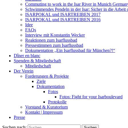
Commuting to work in the Isar River in Munich German
Schwimmendes Pendeln in der Isar: Sicher in die Arbei
ISARPOKAL und ISARTREIBEN 2017
ISARPOKAL und ISARTREIBEN 2016
Idee
FAQs
Interview mit Konstantin Wecker
Reaktionen zum Isarflussbad
Pressestimmen zum Isarflussbad
Dokumentation „Ein Isarflussbad für München?!“
Dîner en blanc
Spenden & Mitgliedschaft
Mitgliedschaft
Der Verein
Forderungen & Projekte
Ziele
Dokumentation
Fotos
Fotos: Fight for your Isarboulevard
Protokolle
Vorstand & Kuratorium
Kontakt | Impressum
Presse
Suchen nach: