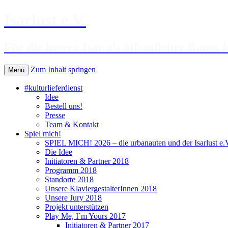
Isarlust e.V.
Für die innere Isar als öffentlicher Raum f
Zum Inhalt springen
Menü
#kulturlieferdienst
Idee
Bestell uns!
Presse
Team & Kontakt
Spiel mich!
SPIEL MICH! 2026 – die urbanauten und der Isarlust e.V.
Die Idee
Initiatoren & Partner 2018
Programm 2018
Standorte 2018
Unsere KlaviergestalterInnen 2018
Unsere Jury 2018
Projekt unterstützen
Play Me, I´m Yours 2017
Initiatoren & Partner 2017