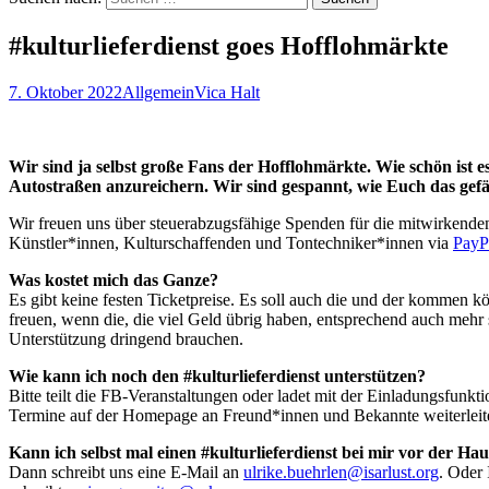
#kulturlieferdienst goes Hofflohmärkte
7. Oktober 2022
Allgemein
Vica Halt
Wir sind ja selbst große Fans der Hofflohmärkte. Wie schön ist e
Autostraßen anzureichern. Wir sind gespannt, wie Euch das gefäl
Wir freuen uns über steuerabzugsfähige Spenden für die mitwirkende
Künstler*innen, Kulturschaffenden und Tontechniker*innen via
PayPa
Was kostet mich das Ganze?
Es gibt keine festen Ticketpreise. Es soll auch die und der kommen 
freuen, wenn die, die viel Geld übrig haben, entsprechend auch mehr
Unterstützung dringend brauchen.
Wie kann ich noch den #kulturlieferdienst unterstützen?
Bitte teilt die FB-Veranstaltungen oder ladet mit der Einladungsfun
Termine auf der Homepage an Freund*innen und Bekannte weiterleit
Kann ich selbst mal einen #kulturlieferdienst bei mir vor der Ha
Dann schreibt uns eine E-Mail an
ulrike.buehrlen@isarlust.org
. Oder 