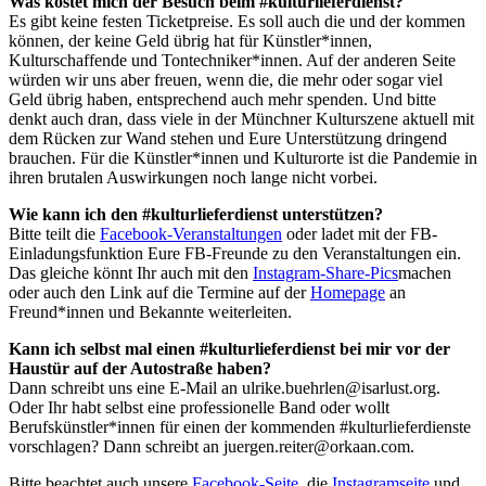
Was kostet mich der Besuch beim #kulturlieferdienst?
Es gibt keine festen Ticketpreise. Es soll auch die und der kommen
können, der keine Geld übrig hat für Künstler*innen,
Kulturschaffende und Tontechniker*innen. Auf der anderen Seite
würden wir uns aber freuen, wenn die, die mehr oder sogar viel
Geld übrig haben, entsprechend auch mehr spenden. Und bitte
denkt auch dran, dass viele in der Münchner Kulturszene aktuell mit
dem Rücken zur Wand stehen und Eure Unterstützung dringend
brauchen. Für die Künstler*innen und Kulturorte ist die Pandemie in
ihren brutalen Auswirkungen noch lange nicht vorbei.
Wie kann ich den #kulturlieferdienst unterstützen?
Bitte teilt die
Facebook-Veranstaltungen
oder ladet mit der FB-
Einladungsfunktion Eure FB-Freunde zu den Veranstaltungen ein.
Das gleiche könnt Ihr auch mit den
Instagram-Share-Pics
machen
oder auch den Link auf die Termine auf der
Homepage
an
Freund*innen und Bekannte weiterleiten.
Kann ich selbst mal einen #kulturlieferdienst bei mir vor der
Haustür auf der Autostraße haben?
Dann schreibt uns eine E-Mail an
ulrike.buehrlen@isarlust.org
.
Oder Ihr habt selbst eine professionelle Band oder wollt
Berufskünstler*innen für einen der kommenden #kulturlieferdienste
vorschlagen? Dann schreibt an
juergen.reiter@orkaan.com
.
Bitte beachtet auch unsere
Facebook-Seite
, die
Instagramseite
und