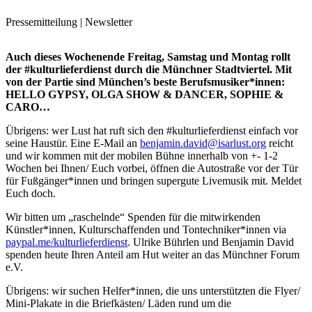
Pressemitteilung | Newsletter
Auch dieses Wochenende Freitag, Samstag und Montag rollt
der #kulturlieferdienst durch die Münchner Stadtviertel. Mit
von der Partie sind München’s beste Berufsmusiker*innen:
HELLO GYPSY, OLGA SHOW & DANCER, SOPHIE &
CARO…
Übrigens: wer Lust hat ruft sich den #kulturlieferdienst einfach vor
seine Haustür. Eine E-Mail an
benjamin.david@isarlust.org
reicht
und wir kommen mit der mobilen Bühne innerhalb von +- 1-2
Wochen bei Ihnen/ Euch vorbei, öffnen die Autostraße vor der Tür
für Fußgänger*innen und bringen supergute Livemusik mit. Meldet
Euch doch.
Wir bitten um „raschelnde“ Spenden für die mitwirkenden
Künstler*innen, Kulturschaffenden und Tontechniker*innen via
paypal.me/kulturlieferdienst
. Ulrike Bührlen und Benjamin David
spenden heute Ihren Anteil am Hut weiter an das Münchner Forum
e.V.
Übrigens: wir suchen Helfer*innen, die uns unterstützten die Flyer/
Mini-Plakate in die Briefkästen/ Läden rund um die