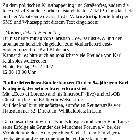
Zu dem politischen Kunsthappening und Straßenfest, zudem die
Idee erst 24 Stunden vorher entstand, hatten Alt-OB Christian Ude
und der Vorsitzende des Isarlust e.V.
kurzfristig heute früh
per
SMS und Whatsapp mit diesem Text eingeladen:
„Morgen, liebe*r Freund*in,
Du bist heute mittag von Christian Ude, Isarlust e.V. und den
urbanauten herzlich eingeladen zum #kulturlieferdienst-
Sonderkonzert für Karl Klühspies.
Kannst du es bitte auch an möglichst viele Freunde von Karl
Klühspies weitergeben:
Heute, Freitag, 9.12.2022
12.30-13.30 Uhr
#kulturlieferdienst-Sonderkonzert für den 94-jährigen Karl
Klühspieß, der sehr schwer erkrankt ist.
Mit: „Ecco di Lorenzo and his Innersoul“ (live) und Alt-OB
Christian Ude mit Edith von Welser-Ude.
Auf der knallbunt eingefärbten, autofreien Reutterstraße vor
Hausnummer 52. Direkt am Willibaldplatz in Laim.
Gemeinsam feiern wir mit Karl Klühspies und seiner Frau Luise
seine Erfolge als Gründer des Münchner Forum e.V. bei der
Verhinderung der „Autogerechten Stadt“ in den Fünfzigern/
Sechzigern und seinen unermüdlichen Einsatz für die