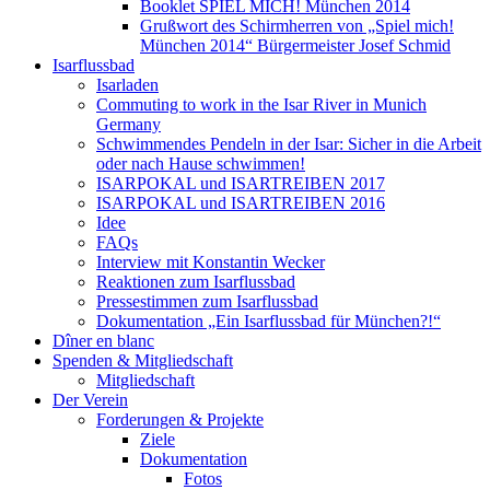
Booklet SPIEL MICH! München 2014
Grußwort des Schirmherren von „Spiel mich!
München 2014“ Bürgermeister Josef Schmid
Isarflussbad
Isarladen
Commuting to work in the Isar River in Munich
Germany
Schwimmendes Pendeln in der Isar: Sicher in die Arbeit
oder nach Hause schwimmen!
ISARPOKAL und ISARTREIBEN 2017
ISARPOKAL und ISARTREIBEN 2016
Idee
FAQs
Interview mit Konstantin Wecker
Reaktionen zum Isarflussbad
Pressestimmen zum Isarflussbad
Dokumentation „Ein Isarflussbad für München?!“
Dîner en blanc
Spenden & Mitgliedschaft
Mitgliedschaft
Der Verein
Forderungen & Projekte
Ziele
Dokumentation
Fotos