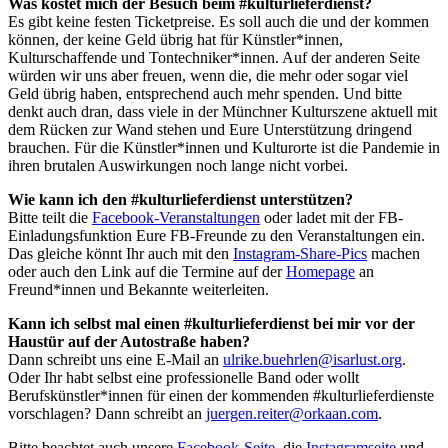
Was kostet mich der Besuch beim #kulturlieferdienst?
Es gibt keine festen Ticketpreise. Es soll auch die und der kommen
können, der keine Geld übrig hat für Künstler*innen,
Kulturschaffende und Tontechniker*innen. Auf der anderen Seite
würden wir uns aber freuen, wenn die, die mehr oder sogar viel
Geld übrig haben, entsprechend auch mehr spenden. Und bitte
denkt auch dran, dass viele in der Münchner Kulturszene aktuell mit
dem Rücken zur Wand stehen und Eure Unterstützung dringend
brauchen. Für die Künstler*innen und Kulturorte ist die Pandemie in
ihren brutalen Auswirkungen noch lange nicht vorbei.
Wie kann ich den #kulturlieferdienst unterstützen?
Bitte teilt die
Facebook-Veranstaltungen
oder ladet mit der FB-
Einladungsfunktion Eure FB-Freunde zu den Veranstaltungen ein.
Das gleiche könnt Ihr auch mit den
Instagram-Share-Pics
machen
oder auch den Link auf die Termine auf der
Homepage
an
Freund*innen und Bekannte weiterleiten.
Kann ich selbst mal einen #kulturlieferdienst bei mir vor der
Haustür auf der Autostraße haben?
Dann schreibt uns eine E-Mail an
ulrike.buehrlen@isarlust.org
.
Oder Ihr habt selbst eine professionelle Band oder wollt
Berufskünstler*innen für einen der kommenden #kulturlieferdienste
vorschlagen? Dann schreibt an
juergen.reiter@orkaan.com
.
Bitte beachtet auch unsere
Facebook-Seite
, die
Instagramseite
und