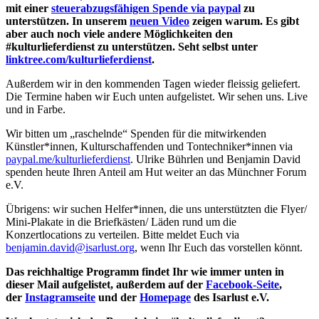
mit einer
steuerabzugsfähigen Spende via paypal
zu
unterstützen. In unserem
neuen Video
zeigen warum. Es gibt
aber auch noch viele andere Möglichkeiten den
#kulturlieferdienst zu unterstützen. Seht selbst unter
linktree.com/kulturlieferdienst
.
Außerdem wir in den kommenden Tagen wieder fleissig geliefert.
Die Termine haben wir Euch unten aufgelistet. Wir sehen uns. Live
und in Farbe.
Wir bitten um „raschelnde“ Spenden für die mitwirkenden
Künstler*innen, Kulturschaffenden und Tontechniker*innen via
paypal.me/kulturlieferdienst
. Ulrike Bührlen und Benjamin David
spenden heute Ihren Anteil am Hut weiter an das Münchner Forum
e.V.
Übrigens: wir suchen Helfer*innen, die uns unterstützten die Flyer/
Mini-Plakate in die Briefkästen/ Läden rund um die
Konzertlocations zu verteilen. Bitte meldet Euch via
benjamin.david@isarlust.org
, wenn Ihr Euch das vorstellen könnt.
Das reichhaltige Programm findet Ihr wie immer unten in
dieser Mail aufgelistet, außerdem auf der
Facebook-Seite
,
der
Instagramseite
und der
Homepage
des Isarlust e.V.