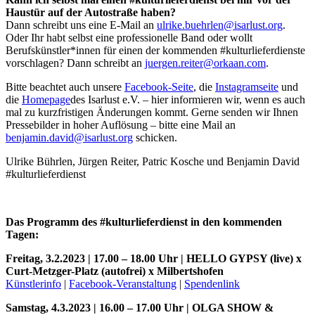
Haustür auf der Autostraße haben?
Dann schreibt uns eine E-Mail an
ulrike.buehrlen@isarlust.org
.
Oder Ihr habt selbst eine professionelle Band oder wollt
Berufskünstler*innen für einen der kommenden #kulturlieferdienste
vorschlagen? Dann schreibt an
juergen.reiter@orkaan.com
.
Bitte beachtet auch unsere
Facebook-Seite
, die
Instagramseite
und
die
Homepage
des Isarlust e.V. – hier informieren wir, wenn es auch
mal zu kurzfristigen Änderungen kommt. Gerne senden wir Ihnen
Pressebilder in hoher Auflösung – bitte eine Mail an
benjamin.david@isarlust.org
schicken.
Ulrike Bührlen, Jürgen Reiter, Patric Kosche und Benjamin David
#kulturlieferdienst
Das Programm des #kulturlieferdienst in den kommenden
Tagen:
Freitag, 3.2.2023 | 17.00 – 18.00 Uhr | HELLO GYPSY (live) x
Curt-Metzger-Platz (autofrei) x Milbertshofen
Künstlerinfo
|
Facebook-Veranstaltung
|
Spendenlink
Samstag, 4.3.2023 | 16.00 – 17.00 Uhr | OLGA SHOW &