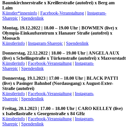
Baumkirchnerstraße x Kreillerstraße (autofrei) x Berg am
Laim
Künstler*inneninfo
|
Facebook-Veranstaltung
|
Instagram-
Sharepic
|
Spendenlink
Montag, 19.12.2022 | 18.00 – 19.00 Uhr | BOWMEN (live) x
Olympia-Einkaufszentrum x Hanauer Straße (autofrei) x
Moosach
Künstlerinfo
|
Instagram-Sharepic
|
Spendenlink
Donnerstag, 22.12.2022 | 18.00 – 19.00 Uhr | ANGELA AUX
(live) x Schellingstraße x Türkenstraße (autofrei) x Maxvorstadt
Künstlerinfo
|
Facebook-Veranstaltung
|
Instagram-
Sharepic
|
Spendenlink
Donnerstag, 19.1.2023 | 17.00 – 18.00 Uhr | BLACK PATTI
(live) x Pasinger Bahnhof (Nordausgang) x August-Exter-
Straße (autofrei)
Künstlerinfo
|
Facebook-Veranstaltung
|
Instagram-
Sharepic
|
Spendenlink
Freitag, 20.1.2023 | 17.00 – 18.00 Uhr | CARO KELLEY (live)
x Isabellastraße x Georgenstraße x 84 GHz
Künstlerinfo
|
Facebook-Veranstaltung
|
Instagram-
Sharepic
|
Spendenlink