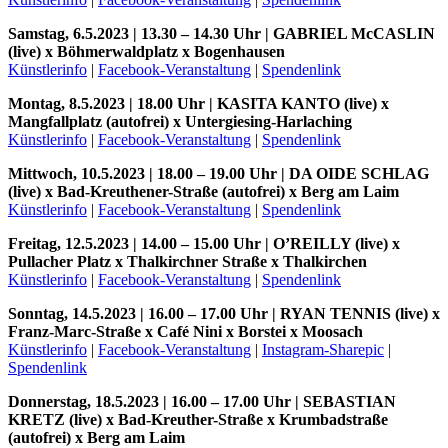
Samstag, 6.5.2023 | 13.30 – 14.30 Uhr | GABRIEL McCASLIN
(live) x Böhmerwaldplatz x Bogenhausen
Künstlerinfo
|
Facebook-Veranstaltung
|
Spendenlink
Montag, 8.5.2023 | 18.00 Uhr | KASITA KANTO (live) x
Mangfallplatz (autofrei) x Untergiesing-Harlaching
Künstlerinfo
|
Facebook-Veranstaltung
|
Spendenlink
Mittwoch, 10.5.2023 | 18.00 – 19.00 Uhr | DA OIDE SCHLAG
(live) x Bad-Kreuthener-Straße (autofrei) x Berg am Laim
Künstlerinfo
|
Facebook-Veranstaltung
|
Spendenlink
Freitag, 12.5.2023 | 14.00 – 15.00 Uhr | O’REILLY (live) x
Pullacher Platz x Thalkirchner Straße x Thalkirchen
Künstlerinfo
|
Facebook-Veranstaltung
|
Spendenlink
Sonntag, 14.5.2023 | 16.00 – 17.00 Uhr | RYAN TENNIS (live) x
Franz-Marc-Straße x Café Nini x Borstei x Moosach
Künstlerinfo
|
Facebook-Veranstaltung
|
Instagram-Sharepic
|
Spendenlink
Donnerstag, 18.5.2023 | 16.00 – 17.00 Uhr | SEBASTIAN
KRETZ (live) x Bad-Kreuther-Straße x Krumbadstraße
(autofrei) x Berg am Laim