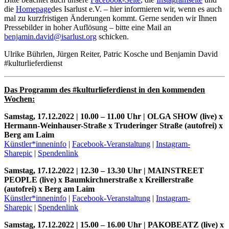
die
Homepage
des Isarlust e.V. – hier informieren wir, wenn es auch
mal zu kurzfristigen Änderungen kommt. Gerne senden wir Ihnen
Pressebilder in hoher Auflösung – bitte eine Mail an
benjamin.david@isarlust.org
schicken.
Ulrike Bührlen, Jürgen Reiter, Patric Kosche und Benjamin David
#kulturlieferdienst
Das Programm des #kulturlieferdienst in den kommenden
Wochen:
Samstag, 17.12.2022 | 10.00 – 11.00 Uhr | OLGA SHOW (live) x
Hermann-Weinhauser-Straße x Truderinger Straße (autofrei) x
Berg am Laim
Künstler*inneninfo
|
Facebook-Veranstaltung
|
Instagram-
Sharepic
|
Spendenlink
Samstag, 17.12.2022 | 12.30 – 13.30 Uhr | MAINSTREET
PEOPLE (live) x Baumkirchnerstraße x Kreillerstraße
(autofrei) x Berg am Laim
Künstler*inneninfo
|
Facebook-Veranstaltung
|
Instagram-
Sharepic
|
Spendenlink
Samstag, 17.12.2022 | 15.00 – 16.00 Uhr | PAKOBEATZ (live) x