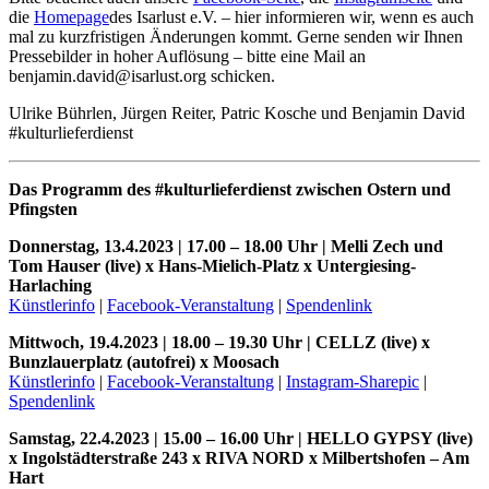
die
Homepage
des Isarlust e.V. – hier informieren wir, wenn es auch
mal zu kurzfristigen Änderungen kommt. Gerne senden wir Ihnen
Pressebilder in hoher Auflösung – bitte eine Mail an
benjamin.david@isarlust.org
schicken.
Ulrike Bührlen, Jürgen Reiter, Patric Kosche und Benjamin David
#kulturlieferdienst
Das Programm des #kulturlieferdienst zwischen Ostern und
Pfingsten
Donnerstag, 13.4.2023 | 17.00 – 18.00 Uhr | Melli Zech und
Tom Hauser (live) x Hans-Mielich-Platz x Untergiesing-
Harlaching
Künstlerinfo
|
Facebook-Veranstaltung
|
Spendenlink
Mittwoch, 19.4.2023 | 18.00 – 19.30 Uhr | CELLZ (live) x
Bunzlauerplatz (autofrei) x Moosach
Künstlerinfo
|
Facebook-Veranstaltung
|
Instagram-Sharepic
|
Spendenlink
Samstag, 22.4.2023 | 15.00 – 16.00 Uhr | HELLO GYPSY (live)
x Ingolstädterstraße 243 x RIVA NORD x Milbertshofen – Am
Hart