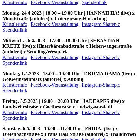
Künstlerinfo
|
Facebook-Veranstaltung
|
Spendenlink
Montag, 24.4.2023 | 18.00 – 19.00 Uhr | HANNAH HA! (live) x
Mondstraße (autofrei) x Untergiesing-Harlaching
Künstlerinfo
|
Facebook-Veranstaltung
|
Instagram-Sharepic
|
Spendenlink
Mittwoch, 26.4.2023 | 17.00 – 18.00 Uhr | SEBASTIAN
KRETZ (live) x Hinterbärenbadstraße x Heiterwangerstraße
(autofrei) x Sendling-Westpark
Künstlerinfo
|
Facebook-Veranstaltung
|
Instagram-Sharepic
|
Spendenlink
Montag, 1.5.2023 | 18.00 – 19.00 Uhr | DRUMA DAMA (live) x
Gößweinsteinplatz (autofrei) x Aubing
Künstlerinfo
|
Facebook-Veranstaltung
|
Instagram-Sharepic
|
Spendenlink
Freitag, 5.5.2023 | 19.00 – 20.00 Uhr | JADEAPES (live) x
Landwehrstraße x Goethestraße x Ludwigsvorstadt
Künstlerinfo
|
Facebook-Veranstaltung
|
Instagram-Sharepic
|
Spendenlink
Samstag, 6.5.2023 | 10.00 – 11.00 Uhr | FRIDA. (live) x
Diefenbachstraße x Frans-Hals-Straße (autofrei) x Thalkirchen
Künstlerinfo
|
Facebook-Veranstaltung
|
Spendenlink