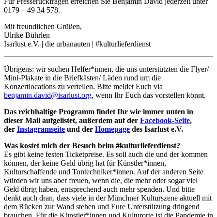
Für Presserückfragen erreichen Sie Benjamin David jederzeit unter
0179 – 49 34 578.
Mit freundlichen Grüßen,
Ulrike Bührlen
Isarlust e.V. | die urbanauten | #kulturlieferdienst
Übrigens: wir suchen Helfer*innen, die uns unterstützten die Flyer/
Mini-Plakate in die Briefkästen/ Läden rund um die
Konzertlocations zu verteilen. Bitte meldet Euch via
benjamin.david@isarlust.org
, wenn Ihr Euch das vorstellen könnt.
Das reichhaltige Programm findet Ihr wie immer unten in
dieser Mail aufgelistet, außerdem auf der
Facebook-Seite
,
der
Instagramseite
und der
Homepage
des Isarlust e.V.
Was kostet mich der Besuch beim #kulturlieferdienst?
Es gibt keine festen Ticketpreise. Es soll auch die und der kommen
können, der keine Geld übrig hat für Künstler*innen,
Kulturschaffende und Tontechniker*innen. Auf der anderen Seite
würden wir uns aber freuen, wenn die, die mehr oder sogar viel
Geld übrig haben, entsprechend auch mehr spenden. Und bitte
denkt auch dran, dass viele in der Münchner Kulturszene aktuell mit
dem Rücken zur Wand stehen und Eure Unterstützung dringend
brauchen. Für die Künstler*innen und Kulturorte ist die Pandemie in