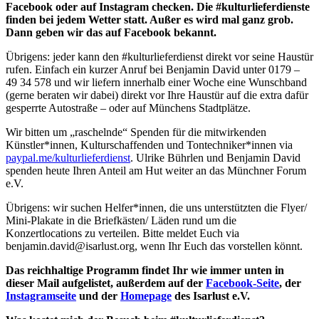
Facebook oder auf Instagram checken. Die #kulturlieferdienste
finden bei jedem Wetter statt. Außer es wird mal ganz grob.
Dann geben wir das auf Facebook bekannt.
Übrigens: jeder kann den #kulturlieferdienst direkt vor seine Haustür
rufen. Einfach ein kurzer Anruf bei Benjamin David unter 0179 –
49 34 578 und wir liefern innerhalb einer Woche eine Wunschband
(gerne beraten wir dabei) direkt vor Ihre Haustür auf die extra dafür
gesperrte Autostraße – oder auf Münchens Stadtplätze.
Wir bitten um „raschelnde“ Spenden für die mitwirkenden
Künstler*innen, Kulturschaffenden und Tontechniker*innen via
paypal.me/kulturlieferdienst
. Ulrike Bührlen und Benjamin David
spenden heute Ihren Anteil am Hut weiter an das Münchner Forum
e.V.
Übrigens: wir suchen Helfer*innen, die uns unterstützten die Flyer/
Mini-Plakate in die Briefkästen/ Läden rund um die
Konzertlocations zu verteilen. Bitte meldet Euch via
benjamin.david@isarlust.org
, wenn Ihr Euch das vorstellen könnt.
Das reichhaltige Programm findet Ihr wie immer unten in
dieser Mail aufgelistet, außerdem auf der
Facebook-Seite
, der
Instagramseite
und der
Homepage
des Isarlust e.V.