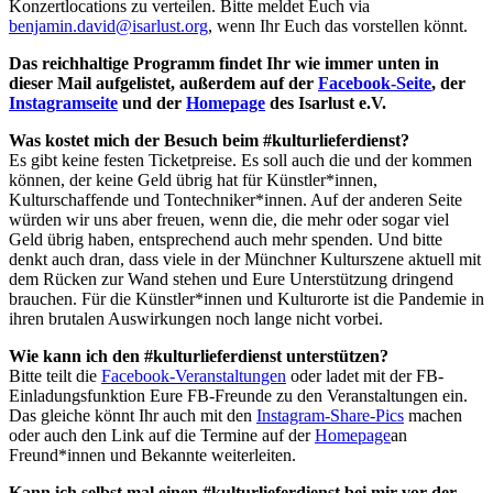
Konzertlocations zu verteilen. Bitte meldet Euch via
benjamin.david@isarlust.org
, wenn Ihr Euch das vorstellen könnt.
Das reichhaltige Programm findet Ihr wie immer unten in
dieser Mail aufgelistet, außerdem auf der
Facebook-Seite
, der
Instagramseite
und der
Homepage
des Isarlust e.V.
Was kostet mich der Besuch beim #kulturlieferdienst?
Es gibt keine festen Ticketpreise. Es soll auch die und der kommen
können, der keine Geld übrig hat für Künstler*innen,
Kulturschaffende und Tontechniker*innen. Auf der anderen Seite
würden wir uns aber freuen, wenn die, die mehr oder sogar viel
Geld übrig haben, entsprechend auch mehr spenden. Und bitte
denkt auch dran, dass viele in der Münchner Kulturszene aktuell mit
dem Rücken zur Wand stehen und Eure Unterstützung dringend
brauchen. Für die Künstler*innen und Kulturorte ist die Pandemie in
ihren brutalen Auswirkungen noch lange nicht vorbei.
Wie kann ich den #kulturlieferdienst unterstützen?
Bitte teilt die
Facebook-Veranstaltungen
oder ladet mit der FB-
Einladungsfunktion Eure FB-Freunde zu den Veranstaltungen ein.
Das gleiche könnt Ihr auch mit den
Instagram-Share-Pics
machen
oder auch den Link auf die Termine auf der
Homepage
an
Freund*innen und Bekannte weiterleiten.
Kann ich selbst mal einen #kulturlieferdienst bei mir vor der