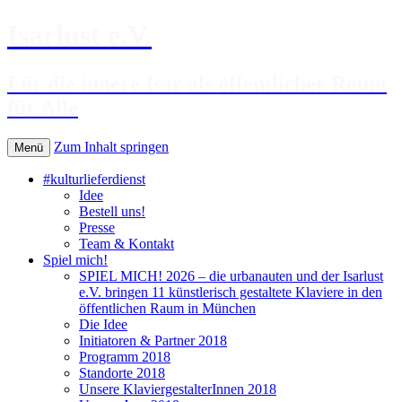
Isarlust e.V.
Für die innere Isar als öffentlicher Raum
für Alle
Zum Inhalt springen
Menü
#kulturlieferdienst
Idee
Bestell uns!
Presse
Team & Kontakt
Spiel mich!
SPIEL MICH! 2026 – die urbanauten und der Isarlust
e.V. bringen 11 künstlerisch gestaltete Klaviere in den
öffentlichen Raum in München
Die Idee
Initiatoren & Partner 2018
Programm 2018
Standorte 2018
Unsere KlaviergestalterInnen 2018