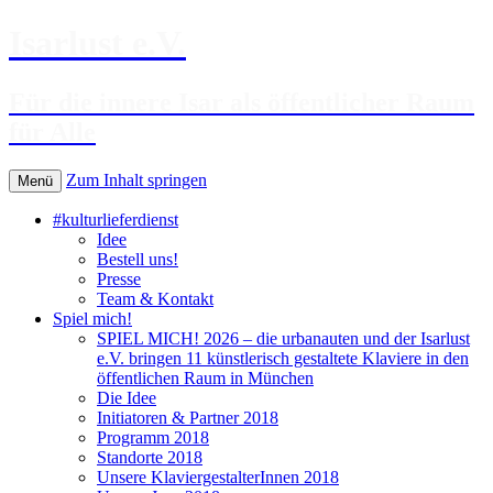
Isarlust e.V.
Für die innere Isar als öffentlicher Raum
für Alle
Zum Inhalt springen
Menü
#kulturlieferdienst
Idee
Bestell uns!
Presse
Team & Kontakt
Spiel mich!
SPIEL MICH! 2026 – die urbanauten und der Isarlust
e.V. bringen 11 künstlerisch gestaltete Klaviere in den
öffentlichen Raum in München
Die Idee
Initiatoren & Partner 2018
Programm 2018
Standorte 2018
Unsere KlaviergestalterInnen 2018