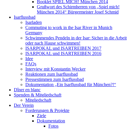
Booklet SPIEL MICH! München 2014
Grußwort des Schirmherren von „Spiel mich!
München 2014“ Bürgermeister Josef Schmid
Isarflussbad
Isarladen
Commuting to work in the Isar River in Munich
Germany
Schwimmendes Pendeln in der Isar: Sicher in die Arbeit
oder nach Hause schwimmen!
ISARPOKAL und ISARTREIBEN 2017
ISARPOKAL und ISARTREIBEN 2016
Idee
FAQs
Interview mit Konstantin Wecker
Reaktionen zum Isarflussbad
Pressestimmen zum Isarflussbad
Dokumentation „Ein Isarflussbad für München?!“
Dîner en blanc
Spenden & Mitgliedschaft
Mitgliedschaft
Der Verein
Forderungen & Projekte
Ziele
Dokumentation
Fotos