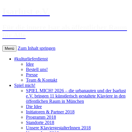
Isarlust e.V.
Für die innere Isar als öffentlicher Raum
für Alle
Zum Inhalt springen
Menü
#kulturlieferdienst
Idee
Bestell uns!
Presse
Team & Kontakt
Spiel mich!
SPIEL MICH! 2026 – die urbanauten und der Isarlust
e.V. bringen 11 künstlerisch gestaltete Klaviere in den
öffentlichen Raum in München
Die Idee
Initiatoren & Partner 2018
Programm 2018
Standorte 2018
Unsere KlaviergestalterInnen 2018