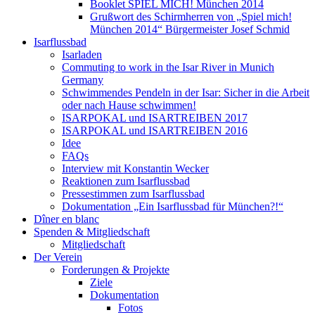
Booklet SPIEL MICH! München 2014
Grußwort des Schirmherren von „Spiel mich!
München 2014“ Bürgermeister Josef Schmid
Isarflussbad
Isarladen
Commuting to work in the Isar River in Munich
Germany
Schwimmendes Pendeln in der Isar: Sicher in die Arbeit
oder nach Hause schwimmen!
ISARPOKAL und ISARTREIBEN 2017
ISARPOKAL und ISARTREIBEN 2016
Idee
FAQs
Interview mit Konstantin Wecker
Reaktionen zum Isarflussbad
Pressestimmen zum Isarflussbad
Dokumentation „Ein Isarflussbad für München?!“
Dîner en blanc
Spenden & Mitgliedschaft
Mitgliedschaft
Der Verein
Forderungen & Projekte
Ziele
Dokumentation
Fotos