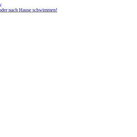
y
t oder nach Hause schwimmen!