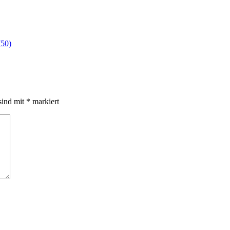
750)
sind mit
*
markiert