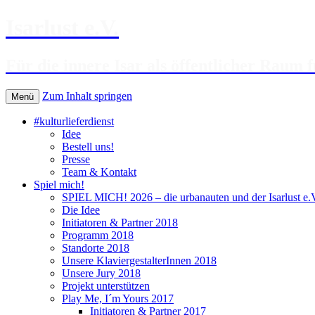
Isarlust e.V.
Für die innere Isar als öffentlicher Raum f
Zum Inhalt springen
Menü
#kulturlieferdienst
Idee
Bestell uns!
Presse
Team & Kontakt
Spiel mich!
SPIEL MICH! 2026 – die urbanauten und der Isarlust e.V.
Die Idee
Initiatoren & Partner 2018
Programm 2018
Standorte 2018
Unsere KlaviergestalterInnen 2018
Unsere Jury 2018
Projekt unterstützen
Play Me, I´m Yours 2017
Initiatoren & Partner 2017