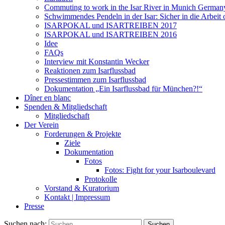
Commuting to work in the Isar River in Munich German
Schwimmendes Pendeln in der Isar: Sicher in die Arbei
ISARPOKAL und ISARTREIBEN 2017
ISARPOKAL und ISARTREIBEN 2016
Idee
FAQs
Interview mit Konstantin Wecker
Reaktionen zum Isarflussbad
Pressestimmen zum Isarflussbad
Dokumentation „Ein Isarflussbad für München?!“
Dîner en blanc
Spenden & Mitgliedschaft
Mitgliedschaft
Der Verein
Forderungen & Projekte
Ziele
Dokumentation
Fotos
Fotos: Fight for your Isarboulevard
Protokolle
Vorstand & Kuratorium
Kontakt | Impressum
Presse
Suchen nach: