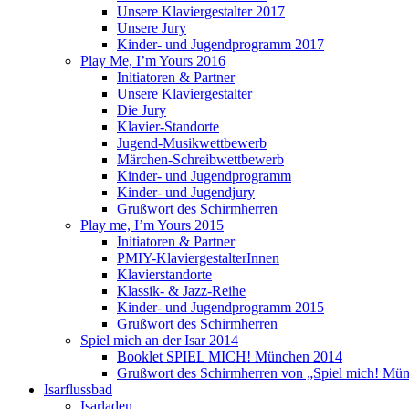
Unsere Klaviergestalter 2017
Unsere Jury
Kinder- und Jugendprogramm 2017
Play Me, I’m Yours 2016
Initiatoren & Partner
Unsere Klaviergestalter
Die Jury
Klavier-Standorte
Jugend-Musikwettbewerb
Märchen-Schreibwettbewerb
Kinder- und Jugendprogramm
Kinder- und Jugendjury
Grußwort des Schirmherren
Play me, I’m Yours 2015
Initiatoren & Partner
PMIY-KlaviergestalterInnen
Klavierstandorte
Klassik- & Jazz-Reihe
Kinder- und Jugendprogramm 2015
Grußwort des Schirmherren
Spiel mich an der Isar 2014
Booklet SPIEL MICH! München 2014
Grußwort des Schirmherren von „Spiel mich! Mün
Isarflussbad
Isarladen