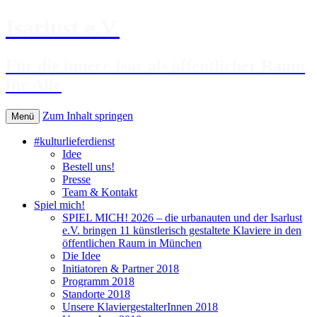
Isarlust e.V.
Für die innere Isar als öffentlicher Raum
für Alle
Zum Inhalt springen
Menü
#kulturlieferdienst
Idee
Bestell uns!
Presse
Team & Kontakt
Spiel mich!
SPIEL MICH! 2026 – die urbanauten und der Isarlust
e.V. bringen 11 künstlerisch gestaltete Klaviere in den
öffentlichen Raum in München
Die Idee
Initiatoren & Partner 2018
Programm 2018
Standorte 2018
Unsere KlaviergestalterInnen 2018