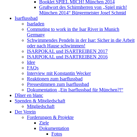
Booklet SPIEL MICH! München 2014
Grußwort des Schirmherren von „Spiel mich!
München 2014“ Bürgermeister Josef Schmid
Isarflussbad
Isarladen
Commuting to work in the Isar River in Munich
Germany
Schwimmendes Pendeln in der Isar: Sicher in die Arbeit
oder nach Hause schwimmen!
ISARPOKAL und ISARTREIBEN 2017
ISARPOKAL und ISARTREIBEN 2016
Idee
FAQs
Interview mit Konstantin Wecker
Reaktionen zum Isarflussbad
Pressestimmen zum Isarflussbad
Dokumentation „Ein Isarflussbad für München?!“
Dîner en blanc
Spenden & Mitgliedschaft
Mitgliedschaft
Der Verein
Forderungen & Projekte
Ziele
Dokumentation
Fotos