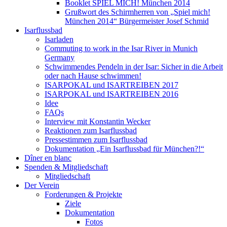
Booklet SPIEL MICH! München 2014
Grußwort des Schirmherren von „Spiel mich!
München 2014“ Bürgermeister Josef Schmid
Isarflussbad
Isarladen
Commuting to work in the Isar River in Munich
Germany
Schwimmendes Pendeln in der Isar: Sicher in die Arbeit
oder nach Hause schwimmen!
ISARPOKAL und ISARTREIBEN 2017
ISARPOKAL und ISARTREIBEN 2016
Idee
FAQs
Interview mit Konstantin Wecker
Reaktionen zum Isarflussbad
Pressestimmen zum Isarflussbad
Dokumentation „Ein Isarflussbad für München?!“
Dîner en blanc
Spenden & Mitgliedschaft
Mitgliedschaft
Der Verein
Forderungen & Projekte
Ziele
Dokumentation
Fotos