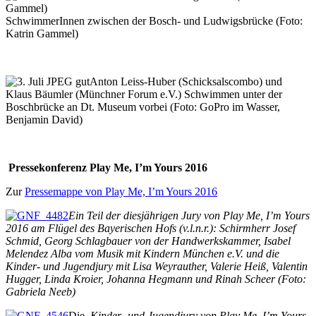
SchwimmerInnen zwischen der Bosch- und Ludwigsbrücke (Foto:
Katrin Gammel)
Anton Leiss-Huber (Schicksalscombo) und
Klaus Bäumler (Münchner Forum e.V.) Schwimmen unter der
Boschbrücke an Dt. Museum vorbei (Foto: GoPro im Wasser,
Benjamin David)
Pressekonferenz Play Me, I’m Yours 2016
Zur
Pressemappe von Play Me, I’m Yours 2016
Ein Teil der diesjährigen Jury von Play Me, I’m Yours
2016 am Flügel des Bayerischen Hofs (v.l.n.r.): Schirmherr Josef
Schmid, Georg Schlagbauer von der Handwerkskammer, Isabel
Melendez Alba vom Musik mit Kindern München e.V. und die
Kinder- und Jugendjury mit Lisa Weyrauther, Valerie Heiß, Valentin
Hugger, Linda Kroier, Johanna Hegmann und Rinah Scheer (Foto:
Gabriela Neeb)
Die
Kinder- und Jugendjury von Play Me, I’m Yours