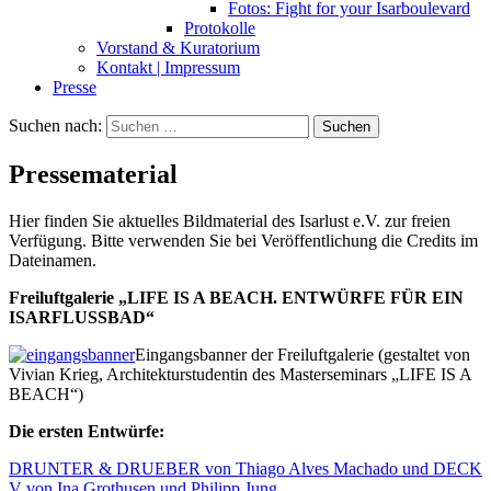
Fotos: Fight for your Isarboulevard
Protokolle
Vorstand & Kuratorium
Kontakt | Impressum
Presse
Suchen nach:
Pressematerial
Hier finden Sie aktuelles Bildmaterial des Isarlust e.V. zur freien
Verfügung. Bitte verwenden Sie bei Veröffentlichung die Credits im
Dateinamen.
Freiluftgalerie „LIFE IS A BEACH. ENTWÜRFE FÜR EIN
ISARFLUSSBAD“
Eingangsbanner der Freiluftgalerie (gestaltet von
Vivian Krieg, Architekturstudentin des Masterseminars „LIFE IS A
BEACH“)
Die ersten Entwürfe:
DRUNTER & DRUEBER von Thiago Alves Machado und DECK
V von Ina Grothusen und Philipp Jung