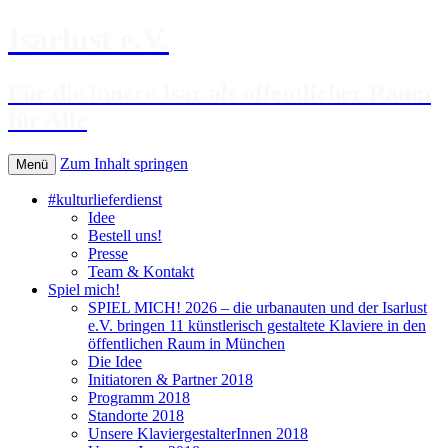
Isarlust e.V.
Für die innere Isar als öffentlicher Raum
für Alle
Zum Inhalt springen
Menü
#kulturlieferdienst
Idee
Bestell uns!
Presse
Team & Kontakt
Spiel mich!
SPIEL MICH! 2026 – die urbanauten und der Isarlust
e.V. bringen 11 künstlerisch gestaltete Klaviere in den
öffentlichen Raum in München
Die Idee
Initiatoren & Partner 2018
Programm 2018
Standorte 2018
Unsere KlaviergestalterInnen 2018