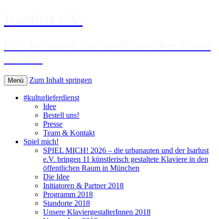
Isarlust e.V.
Für die innere Isar als öffentlicher Raum
für Alle
Zum Inhalt springen
Menü
#kulturlieferdienst
Idee
Bestell uns!
Presse
Team & Kontakt
Spiel mich!
SPIEL MICH! 2026 – die urbanauten und der Isarlust
e.V. bringen 11 künstlerisch gestaltete Klaviere in den
öffentlichen Raum in München
Die Idee
Initiatoren & Partner 2018
Programm 2018
Standorte 2018
Unsere KlaviergestalterInnen 2018