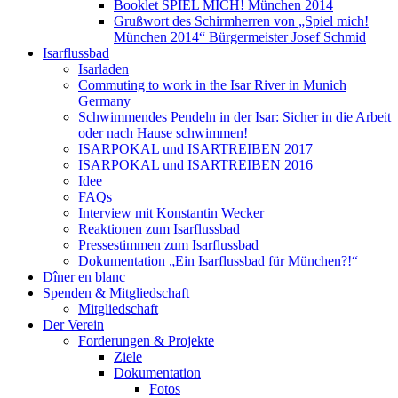
Booklet SPIEL MICH! München 2014
Grußwort des Schirmherren von „Spiel mich!
München 2014“ Bürgermeister Josef Schmid
Isarflussbad
Isarladen
Commuting to work in the Isar River in Munich
Germany
Schwimmendes Pendeln in der Isar: Sicher in die Arbeit
oder nach Hause schwimmen!
ISARPOKAL und ISARTREIBEN 2017
ISARPOKAL und ISARTREIBEN 2016
Idee
FAQs
Interview mit Konstantin Wecker
Reaktionen zum Isarflussbad
Pressestimmen zum Isarflussbad
Dokumentation „Ein Isarflussbad für München?!“
Dîner en blanc
Spenden & Mitgliedschaft
Mitgliedschaft
Der Verein
Forderungen & Projekte
Ziele
Dokumentation
Fotos