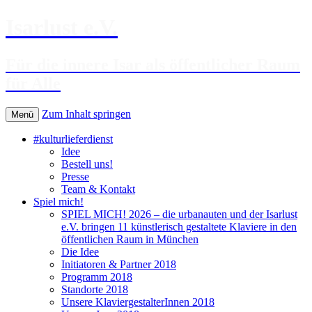
Isarlust e.V.
Für die innere Isar als öffentlicher Raum
für Alle
Zum Inhalt springen
Menü
#kulturlieferdienst
Idee
Bestell uns!
Presse
Team & Kontakt
Spiel mich!
SPIEL MICH! 2026 – die urbanauten und der Isarlust
e.V. bringen 11 künstlerisch gestaltete Klaviere in den
öffentlichen Raum in München
Die Idee
Initiatoren & Partner 2018
Programm 2018
Standorte 2018
Unsere KlaviergestalterInnen 2018