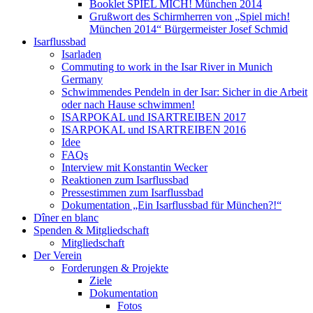
Booklet SPIEL MICH! München 2014
Grußwort des Schirmherren von „Spiel mich!
München 2014“ Bürgermeister Josef Schmid
Isarflussbad
Isarladen
Commuting to work in the Isar River in Munich
Germany
Schwimmendes Pendeln in der Isar: Sicher in die Arbeit
oder nach Hause schwimmen!
ISARPOKAL und ISARTREIBEN 2017
ISARPOKAL und ISARTREIBEN 2016
Idee
FAQs
Interview mit Konstantin Wecker
Reaktionen zum Isarflussbad
Pressestimmen zum Isarflussbad
Dokumentation „Ein Isarflussbad für München?!“
Dîner en blanc
Spenden & Mitgliedschaft
Mitgliedschaft
Der Verein
Forderungen & Projekte
Ziele
Dokumentation
Fotos