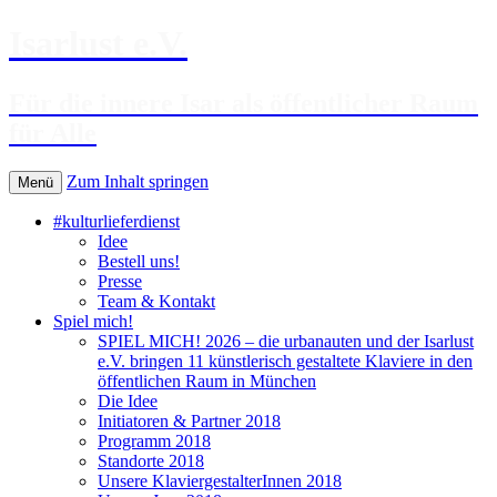
Isarlust e.V.
Für die innere Isar als öffentlicher Raum
für Alle
Zum Inhalt springen
Menü
#kulturlieferdienst
Idee
Bestell uns!
Presse
Team & Kontakt
Spiel mich!
SPIEL MICH! 2026 – die urbanauten und der Isarlust
e.V. bringen 11 künstlerisch gestaltete Klaviere in den
öffentlichen Raum in München
Die Idee
Initiatoren & Partner 2018
Programm 2018
Standorte 2018
Unsere KlaviergestalterInnen 2018