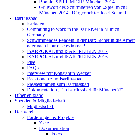
Booklet SPIEL MICH! München 2014
Grußwort des Schirmherren von „Spiel mich!
München 2014“ Bürgermeister Josef Schmid
Isarflussbad
Isarladen
Commuting to work in the Isar River in Munich
Germany
Schwimmendes Pendeln in der Isar: Sicher in die Arbeit
oder nach Hause schwimmen!
ISARPOKAL und ISARTREIBEN 2017
ISARPOKAL und ISARTREIBEN 2016
Idee
FAQs
Interview mit Konstantin Wecker
Reaktionen zum Isarflussbad
Pressestimmen zum Isarflussbad
Dokumentation „Ein Isarflussbad für München?!“
Dîner en blanc
Spenden & Mitgliedschaft
Mitgliedschaft
Der Verein
Forderungen & Projekte
Ziele
Dokumentation
Fotos