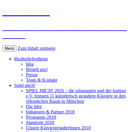
Isarlust e.V.
Für die innere Isar als öffentlicher Raum
für Alle
Zum Inhalt springen
Menü
#kulturlieferdienst
Idee
Bestell uns!
Presse
Team & Kontakt
Spiel mich!
SPIEL MICH! 2026 – die urbanauten und der Isarlust
e.V. bringen 11 künstlerisch gestaltete Klaviere in den
öffentlichen Raum in München
Die Idee
Initiatoren & Partner 2018
Programm 2018
Standorte 2018
Unsere KlaviergestalterInnen 2018