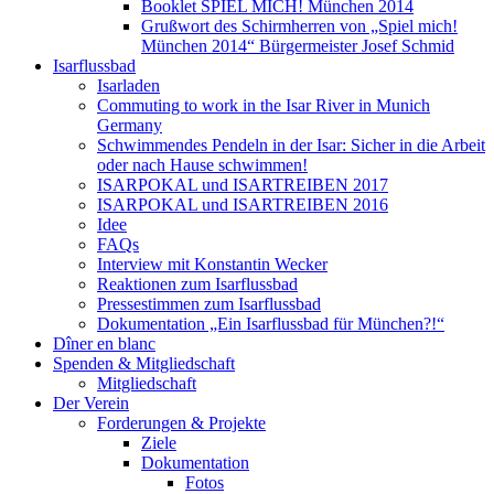
Booklet SPIEL MICH! München 2014
Grußwort des Schirmherren von „Spiel mich!
München 2014“ Bürgermeister Josef Schmid
Isarflussbad
Isarladen
Commuting to work in the Isar River in Munich
Germany
Schwimmendes Pendeln in der Isar: Sicher in die Arbeit
oder nach Hause schwimmen!
ISARPOKAL und ISARTREIBEN 2017
ISARPOKAL und ISARTREIBEN 2016
Idee
FAQs
Interview mit Konstantin Wecker
Reaktionen zum Isarflussbad
Pressestimmen zum Isarflussbad
Dokumentation „Ein Isarflussbad für München?!“
Dîner en blanc
Spenden & Mitgliedschaft
Mitgliedschaft
Der Verein
Forderungen & Projekte
Ziele
Dokumentation
Fotos