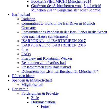
Booklet SPIEL MICH! München 2014
Grußwort des Schirmherren von „Spiel mich!
München 2014“ Bürgermeister Josef Schmid
Isarflussbad
Isarladen
Commuting to work in the Isar River in Munich
Germany
Schwimmendes Pendeln in der Isar: Sicher in die Arbeit
oder nach Hause schwimmen!
ISARPOKAL und ISARTREIBEN 2017
ISARPOKAL und ISARTREIBEN 2016
Idee
FAQs
Interview mit Konstantin Wecker
Reaktionen zum Isarflussbad
Pressestimmen zum Isarflussbad
Dokumentation „Ein Isarflussbad für München?!“
Dîner en blanc
Spenden & Mitgliedschaft
Mitgliedschaft
Der Verein
Forderungen & Projekte
Ziele
Dokumentation
Fotos