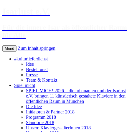
Isarlust e.V.
Für die innere Isar als öffentlicher Raum
für Alle
Zum Inhalt springen
Menü
#kulturlieferdienst
Idee
Bestell uns!
Presse
Team & Kontakt
Spiel mich!
SPIEL MICH! 2026 – die urbanauten und der Isarlust
e.V. bringen 11 künstlerisch gestaltete Klaviere in den
öffentlichen Raum in München
Die Idee
Initiatoren & Partner 2018
Programm 2018
Standorte 2018
Unsere KlaviergestalterInnen 2018