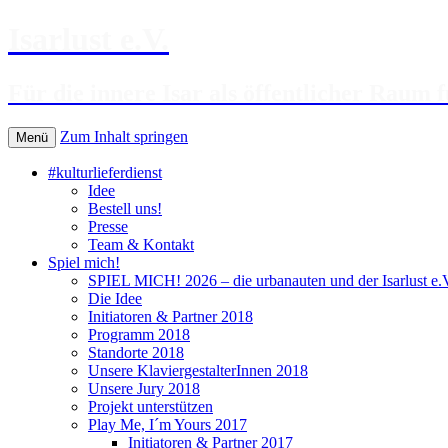
Isarlust e.V.
Für die innere Isar als öffentlicher Raum f
Zum Inhalt springen
Menü
#kulturlieferdienst
Idee
Bestell uns!
Presse
Team & Kontakt
Spiel mich!
SPIEL MICH! 2026 – die urbanauten und der Isarlust e.V.
Die Idee
Initiatoren & Partner 2018
Programm 2018
Standorte 2018
Unsere KlaviergestalterInnen 2018
Unsere Jury 2018
Projekt unterstützen
Play Me, I´m Yours 2017
Initiatoren & Partner 2017