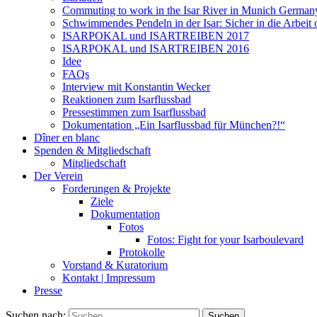
Commuting to work in the Isar River in Munich German
Schwimmendes Pendeln in der Isar: Sicher in die Arbei
ISARPOKAL und ISARTREIBEN 2017
ISARPOKAL und ISARTREIBEN 2016
Idee
FAQs
Interview mit Konstantin Wecker
Reaktionen zum Isarflussbad
Pressestimmen zum Isarflussbad
Dokumentation „Ein Isarflussbad für München?!“
Dîner en blanc
Spenden & Mitgliedschaft
Mitgliedschaft
Der Verein
Forderungen & Projekte
Ziele
Dokumentation
Fotos
Fotos: Fight for your Isarboulevard
Protokolle
Vorstand & Kuratorium
Kontakt | Impressum
Presse
Suchen nach: