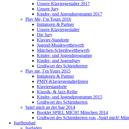
Unsere Klaviergestalter 2017
Unsere Jury
Kinder- und Jugendprogramm 2017
Play Me, I’m Yours 2016
Initiatoren & Partner
Unsere Klaviergestalter
Die Jury
Klavier-Standorte
Jugend-Musikwettbewerb
Märchen-Schreibwettbewerb
Kinder- und Jugendprogramm
Kinder- und Jugendjury
Grußwort des Schirmherren
Play me, I’m Yours 2015
Initiatoren & Partner
PMIY-KlaviergestalterInnen
Klavierstandorte
Klassik- & Jazz-Reihe
Kinder- und Jugendprogramm 2015
Grußwort des Schirmherren
Spiel mich an der Isar 2014
Booklet SPIEL MICH! München 2014
Grußwort des Schirmherren von „Spiel mich! Mün
Isarflussbad
Isarladen