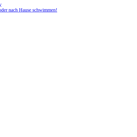
y
t oder nach Hause schwimmen!