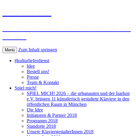
Isarlust e.V.
Für die innere Isar als öffentlicher Raum
für Alle
Zum Inhalt springen
Menü
#kulturlieferdienst
Idee
Bestell uns!
Presse
Team & Kontakt
Spiel mich!
SPIEL MICH! 2026 – die urbanauten und der Isarlust
e.V. bringen 11 künstlerisch gestaltete Klaviere in den
öffentlichen Raum in München
Die Idee
Initiatoren & Partner 2018
Programm 2018
Standorte 2018
Unsere KlaviergestalterInnen 2018