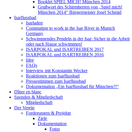
Booklet SPIEL MICH! München 2014
Grußwort des Schirmherren von „Spiel mich!
München 2014“ Bürgermeister Josef Schmid
Isarflussbad
Isarladen
Commuting to work in the Isar River in Munich
Germany
Schwimmendes Pendeln in der Isar: Sicher in die Arbeit
oder nach Hause schwimmen!
ISARPOKAL und ISARTREIBEN 2017
ISARPOKAL und ISARTREIBEN 2016
Idee
FAQs
Interview mit Konstantin Wecker
Reaktionen zum Isarflussbad
Pressestimmen zum Isarflussbad
Dokumentation „Ein Isarflussbad für München?!“
Dîner en blanc
Spenden & Mitgliedschaft
Mitgliedschaft
Der Verein
Forderungen & Projekte
Ziele
Dokumentation
Fotos